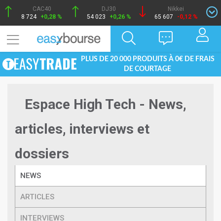
CAC40
DJ30
Nikkei
8 724
+0,28 %
54 023
+0,26 %
65 607
-0,12 %
PLUS DE 20 000 PRODUITS À 0€ DE FRAIS
DE COURTAGE
Espace High Tech - News,
articles, interviews et
dossiers
NEWS
ARTICLES
INTERVIEWS