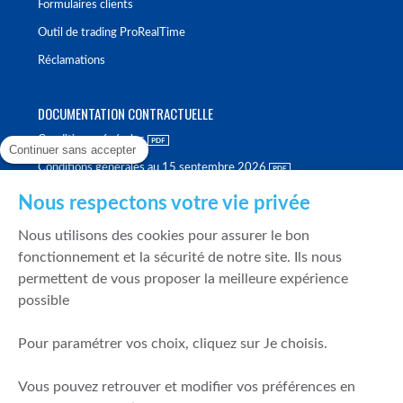
Formulaires clients
Outil de trading ProRealTime
Réclamations
DOCUMENTATION CONTRACTUELLE
Conditions générales
Continuer sans accepter
Conditions générales au 15 septembre 2026
Brochure tarifaire
Nous respectons votre vie privée
Rapport sur la qualité d'exécution
Nous utilisons des cookies pour assurer le bon
Politique de meilleure sélection
fonctionnement et la sécurité de notre site. Ils nous
permettent de vous proposer la meilleure expérience
Politique de durabilité
possible
Fonds de garantie des dépôts et de résolution
Pour paramétrer vos choix, cliquez sur Je choisis.
SÉCURITÉ & DONNÉES PERSONNELLES
Vous pouvez retrouver et modifier vos préférences en
Mentions légales