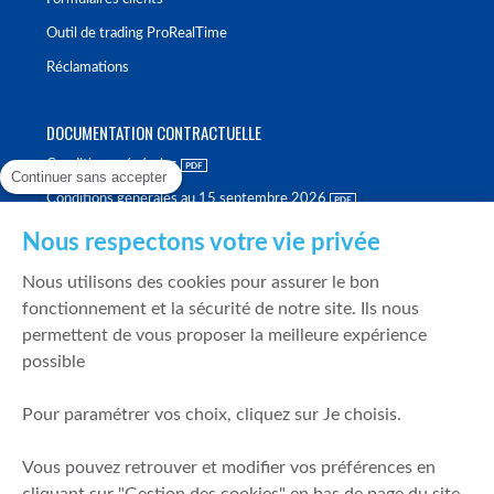
Outil de trading ProRealTime
Réclamations
DOCUMENTATION CONTRACTUELLE
Conditions générales
Continuer sans accepter
Conditions générales au 15 septembre 2026
Brochure tarifaire
Nous respectons votre vie privée
Rapport sur la qualité d'exécution
Nous utilisons des cookies pour assurer le bon
Politique de meilleure sélection
fonctionnement et la sécurité de notre site. Ils nous
permettent de vous proposer la meilleure expérience
Politique de durabilité
possible
Fonds de garantie des dépôts et de résolution
Pour paramétrer vos choix, cliquez sur Je choisis.
SÉCURITÉ & DONNÉES PERSONNELLES
Vous pouvez retrouver et modifier vos préférences en
Mentions légales