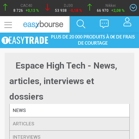
CAC40
DJ30
Nikkei
8 726
+0,13 %
53 938
-0,18 %
66 970
+2,08 %
PLUS DE 20 000 PRODUITS À 0€ DE FRAIS
DE COURTAGE
Espace High Tech - News,
articles, interviews et
dossiers
NEWS
ARTICLES
INTERVIEWS