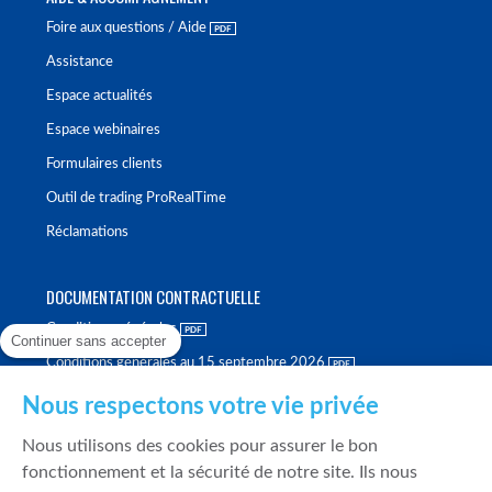
Foire aux questions / Aide
Assistance
Espace actualités
Espace webinaires
Formulaires clients
Outil de trading ProRealTime
Réclamations
DOCUMENTATION CONTRACTUELLE
Conditions générales
Continuer sans accepter
Conditions générales au 15 septembre 2026
Brochure tarifaire
Nous respectons votre vie privée
Rapport sur la qualité d'exécution
Nous utilisons des cookies pour assurer le bon
Politique de meilleure sélection
fonctionnement et la sécurité de notre site. Ils nous