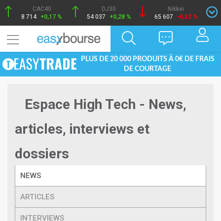
CAC40
DJ30
Nikkei
8 714
+0,17 %
54 037
+0,28 %
65 607
-0,12 %
PLUS DE 20 000 PRODUITS À 0€ DE FRAIS
DE COURTAGE
Espace High Tech - News,
articles, interviews et
dossiers
NEWS
ARTICLES
INTERVIEWS