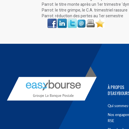
Parrot: le titre monte après un 1er trimestre 'd
Parrot: le titre grimpe, le C.A. trimestriel rassure
Parrot: réduction des pertes au 1er semestre
Face
LinkIn
Twitter
Envoyer
Imprimer
Favoris
book
À PROPOS
D'EASYBOUR
Qui sommes-
Nos engage
RSE