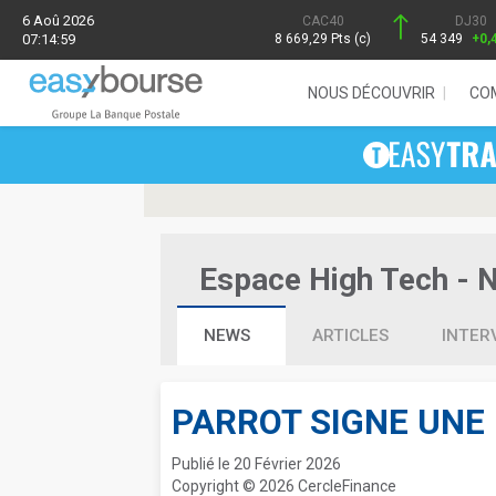
6 Aoû 2026
CAC40
DJ30
07:14:59
8 669,29 Pts (c)
54 349
+0,
NOUS DÉCOUVRIR
CO
Espace High Tech - Ne
NEWS
ARTICLES
INTER
PARROT SIGNE UNE 
Publié le 20 Février 2026
Copyright © 2026 CercleFinance