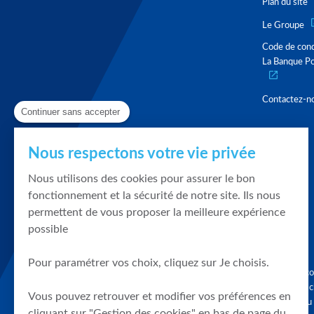
Plan du site
Le Groupe
Code de con
La Banque Po
Contactez-n
Continuer sans accepter
Nous respectons votre vie privée
Nous utilisons des cookies pour assurer le bon
fonctionnement et la sécurité de notre site. Ils nous
permettent de vous proposer la meilleure expérience
possible
Pour paramétrer vos choix, cliquez sur Je choisis.
Graphique, co
en quelques cl
Vous pouvez retrouver et modifier vos préférences en
tendances du
cliquant sur "Gestion des cookies" en bas de page du