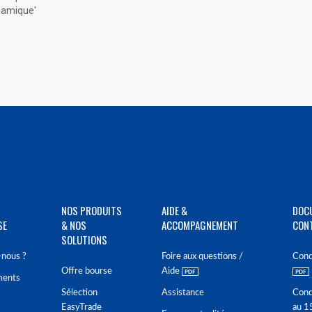
ynamique'
NOS PRODUITS
AIDE &
DOC
SE
& NOS
ACCOMPAGNEMENT
CON
SOLUTIONS
nous ?
Foire aux questions /
Cond
Offre bourse
Aide
ments
Sélection
Assistance
Cond
EasyTrade
au 1