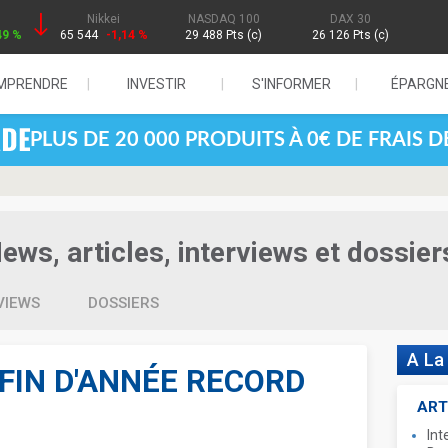
Nikkei
NASDAQ 100
DAX 30
49 %
65 544
-1,14 %
29 488 Pts (c)
26 126 Pts (c)
MPRENDRE
INVESTIR
S'INFORMER
ÉPARGN
PLUS DE 20 000 PRODUITS À 0€ DE FRAIS 
ws, articles, interviews et dossier
VIEWS
DOSSIERS
A La
FIN D'ANNÉE RECORD
ART
Int