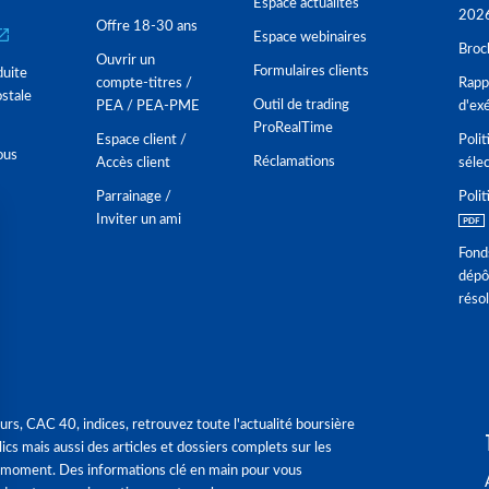
Espace actualités
202
Offre 18-30 ans
Espace webinaires
Broc
Ouvrir un
Formulaires clients
duite
compte-titres /
Rappo
stale
Outil de trading
PEA / PEA-PME
d'ex
ProRealTime
Espace client /
Polit
ous
Réclamations
Accès client
séle
Parrainage /
Polit
Inviter un ami
Fond
dépô
réso
urs, CAC 40, indices, retrouvez toute l'actualité boursière
ics mais aussi des articles et dossiers complets sur les
 moment. Des informations clé en main pour vous