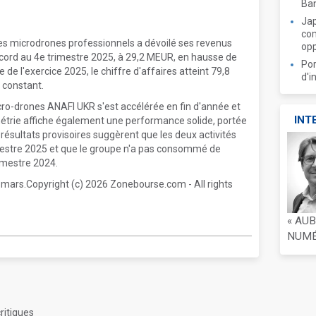
Ban
Jap
com
es microdrones professionnels a dévoilé ses revenus
opp
record au 4e trimestre 2025, à 29,2 MEUR, en hausse de
Por
de l'exercice 2025, le chiffre d'affaires atteint 79,8
d'i
 constant.
icro-drones ANAFI UKR s'est accélérée en fin d'année et
INT
étrie affiche également une performance solide, portée
 résultats provisoires suggèrent que les deux activités
mestre 2025 et que le groupe n'a pas consommé de
emestre 2024.
7 mars.Copyright (c) 2026 Zonebourse.com - All rights
« AU
NUMÉR
ritiques