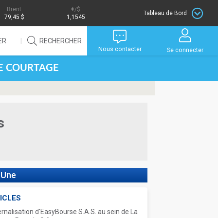
Brent
/$
Tableau de Bord
79,45 $
1,1545
ER
RECHERCHER
Nous contacter
Se connecter
DE COURTAGE
s
 Une
ICLES
ernalisation d'EasyBourse S.A.S. au sein de La