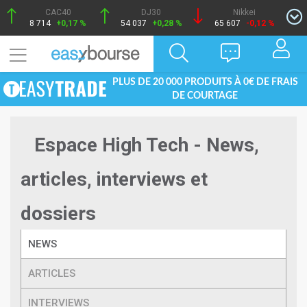
CAC40
DJ30
Nikkei
8 714
+0,17 %
54 037
+0,28 %
65 607
-0,12 %
PLUS DE 20 000 PRODUITS À 0€ DE FRAIS
DE COURTAGE
Espace High Tech - News,
articles, interviews et
dossiers
NEWS
ARTICLES
INTERVIEWS