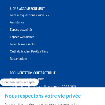
AIDE & ACCOMPAGNEMENT
Foire aux questions / Aide
Assistance
Espace actualités
Espace webinaires
Formulaires clients
Outil de trading ProRealTime
Réclamations
DOCUMENTATION CONTRACTUELLE
Conditions générales
Continuer sans accepter
Conditions générales au 15 septembre 2026
Brochure tarifaire
Nous respectons votre vie privée
Rapport sur la qualité d'exécution
Nous utilisons des cookies pour assurer le bon