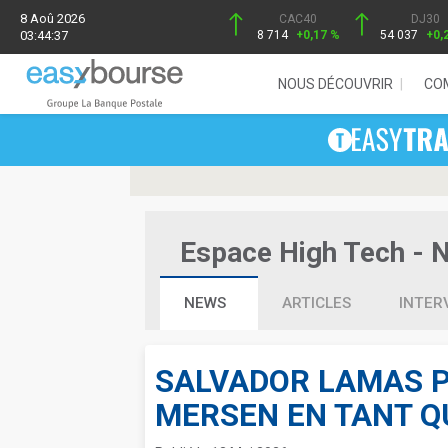
8 Aoû 2026
CAC40
DJ30
03:44:37
8 714
+0,17 %
54 037
+0,
NOUS DÉCOUVRIR
CO
Espace High Tech - Ne
NEWS
ARTICLES
INTER
SALVADOR LAMAS P
MERSEN EN TANT Q