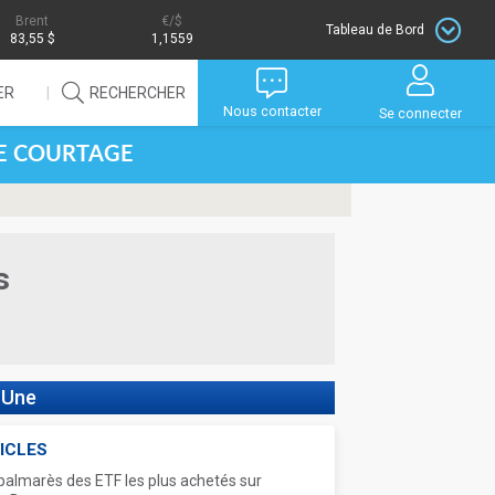
Brent
/$
Tableau de Bord
83,55 $
1,1559
ER
RECHERCHER
Nous contacter
Se connecter
DE COURTAGE
s
 Une
ICLES
palmarès des ETF les plus achetés sur