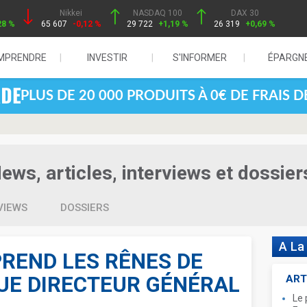
Nikkei
NASDAQ 100
DAX 30
28 %
65 607
-0,12 %
29 722
+1,19 %
26 319
+0,69 %
MPRENDRE
INVESTIR
S'INFORMER
ÉPARGN
PLUS DE 20 000 PRODUITS À 0€ DE FRAIS 
ws, articles, interviews et dossier
VIEWS
DOSSIERS
A La
REND LES RÊNES DE
UE DIRECTEUR GÉNÉRAL
ART
Le 