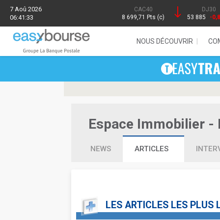
7 Aoû 2026
CAC40
DJ30
06:41:33
8 699,71 Pts (c)
53 885
-0,
NOUS DÉCOUVRIR
CO
Espace Immobilier - N
NEWS
ARTICLES
INTER
LES ARTICLES LES PLUS 