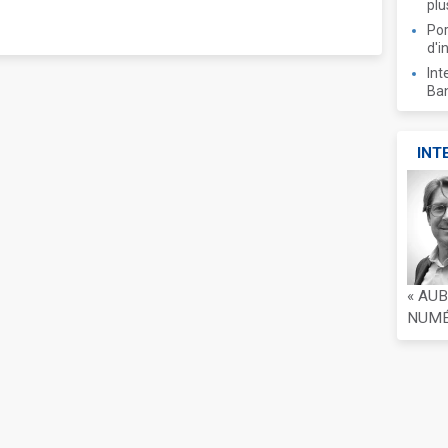
plu
Por
d'i
Int
Ban
INT
« AU
NUMÉR