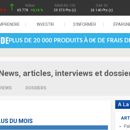
Nikkei
NASDAQ 100
DAX 30
85 %
65 778
+0,14 %
29 373 Pts (c)
26 140 Pts (c)
MPRENDRE
INVESTIR
S'INFORMER
ÉPARGN
PLUS DE 20 000 PRODUITS À 0€ DE FRAIS 
ews, articles, interviews et dossie
VIEWS
DOSSIERS
A La
ART
LUS DU MOIS
Pal