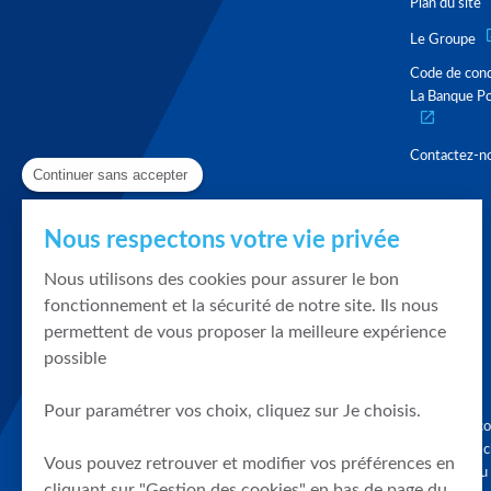
Plan du site
Le Groupe
Code de con
La Banque Po
Contactez-n
Continuer sans accepter
Nous respectons votre vie privée
Nous utilisons des cookies pour assurer le bon
fonctionnement et la sécurité de notre site. Ils nous
permettent de vous proposer la meilleure expérience
possible
Pour paramétrer vos choix, cliquez sur Je choisis.
Graphique, co
en quelques cl
Vous pouvez retrouver et modifier vos préférences en
tendances du
cliquant sur "Gestion des cookies" en bas de page du