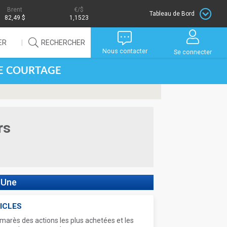
Brent
/$
Tableau de Bord
82,49 $
1,1523
ER
RECHERCHER
Nous contacter
Se connecter
DE COURTAGE
rs
 Une
ICLES
marès des actions les plus achetées et les