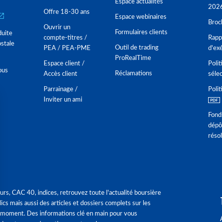
Espace actualités
202
Offre 18-30 ans
Espace webinaires
Broc
Ouvrir un
Formulaires clients
duite
compte-titres /
Rappo
stale
Outil de trading
PEA / PEA-PME
d'ex
ProRealTime
Espace client /
Polit
ous
Réclamations
Accès client
séle
Parrainage /
Polit
Inviter un ami
Fond
dépô
réso
urs, CAC 40, indices, retrouvez toute l'actualité boursière
ics mais aussi des articles et dossiers complets sur les
 moment. Des informations clé en main pour vous