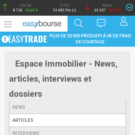
CAC40
DJ30
Nikkei
8 728
+0,33 %
53 885 Pts (c)
65 607
-0,12 %
PLUS DE 20 000 PRODUITS À 0€ DE FRAIS
DE COURTAGE
Espace Immobilier - News,
articles, interviews et
dossiers
NEWS
ARTICLES
INTERVIEWS