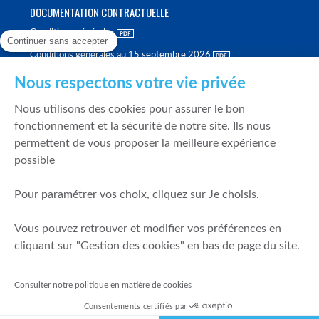
DOCUMENTATION CONTRACTUELLE
Conditions générales
Continuer sans accepter
Conditions générales au 15 septembre 2026
Brochure tarifaire
Nous respectons votre vie privée
Rapport sur la qualité d'exécution
Nous utilisons des cookies pour assurer le bon
Politique de meilleure sélection
fonctionnement et la sécurité de notre site. Ils nous
permettent de vous proposer la meilleure expérience
Politique de durabilité
possible
Fonds de garantie des dépôts et de résolution
Pour paramétrer vos choix, cliquez sur Je choisis.
SÉCURITÉ & DONNÉES PERSONNELLES
Vous pouvez retrouver et modifier vos préférences en
Mentions légales
cliquant sur "Gestion des cookies" en bas de page du site.
Prévention de la fraude
Gérer mes cookies
Consulter notre politique en matière de cookies
Politique de cookies
Consentements certifiés par
Politique de gestion des conflits d'intérêts