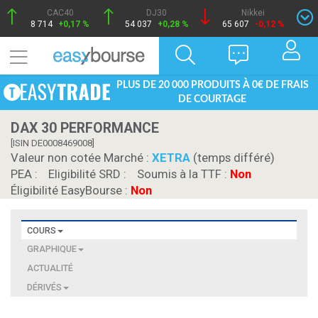
CAC40
DJ30
Nikkei
8 714
+0,17 %
54 037
+0,28 %
65 607
-0,12 %
PLUS DE 20 000 PRODUITS À 0€ DE FRAIS
DE COURTAGE
DAX 30 PERFORMANCE
[ISIN DE0008469008]
Valeur non cotée Marché :
XETRA
(temps différé)
PEA :
Eligibilité SRD :
Soumis à la TTF :
Non
Éligibilité EasyBourse :
Non
COURS
GRAPHIQUE
ACTUALITÉ
DÉRIVÉS