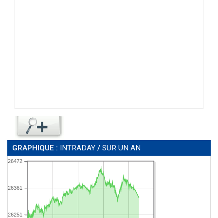
GRAPHIQUE :
INTRADAY
/
SUR UN AN
26472
26361
26251