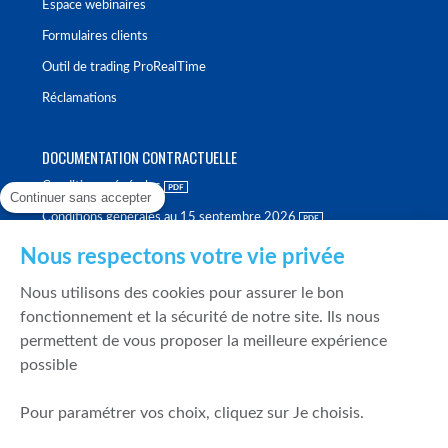
Espace webinaires
Formulaires clients
Outil de trading ProRealTime
Réclamations
DOCUMENTATION CONTRACTUELLE
Conditions générales
Continuer sans accepter
Conditions générales au 15 septembre 2026
Brochure tarifaire
Nous respectons votre vie privée
Rapport sur la qualité d'exécution
Nous utilisons des cookies pour assurer le bon
Politique de meilleure sélection
fonctionnement et la sécurité de notre site. Ils nous
permettent de vous proposer la meilleure expérience
Politique de durabilité
possible
Fonds de garantie des dépôts et de résolution
Pour paramétrer vos choix, cliquez sur Je choisis.
SÉCURITÉ & DONNÉES PERSONNELLES