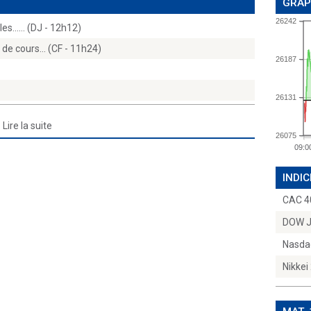
GRAP
26242
es...… (DJ - 12h12)
f de cours… (CF - 11h24)
26187
26131
Lire la suite
26075
09:0
INDIC
CAC 4
DOW 
Nasda
Nikkei