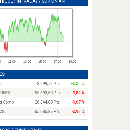
HIQUE :
INTRADAY
/
SUR UN AN
0
11:00
13:00
15:00
17:00
19:00
ES
0
8 699,71 Pts
+0,35 %
JONES
53 893,53 Pts
-0,84 %
q Comp
26 344,89 Pts
-0,07 %
 225
65 683,26 Pts
-0,93 %