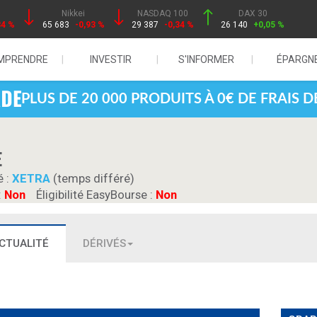
Nikkei
NASDAQ 100
DAX 30
84 %
65 683
-0,93 %
29 387
-0,34 %
26 140
+0,05 %
MPRENDRE
INVESTIR
S'INFORMER
ÉPARGN
PLUS DE 20 000 PRODUITS À 0€ DE FRAIS 
E
é :
XETRA
(temps différé)
:
Non
Éligibilité EasyBourse :
Non
CTUALITÉ
DÉRIVÉS