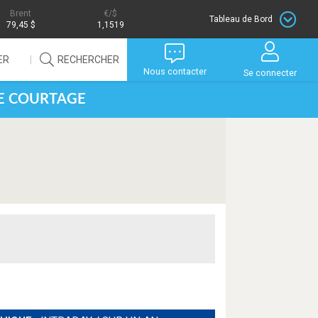
Brent
/$
Tableau de Bord
79,45 $
1,1519
ER
RECHERCHER
Nous contacter
Se connecter
DE COURTAGE