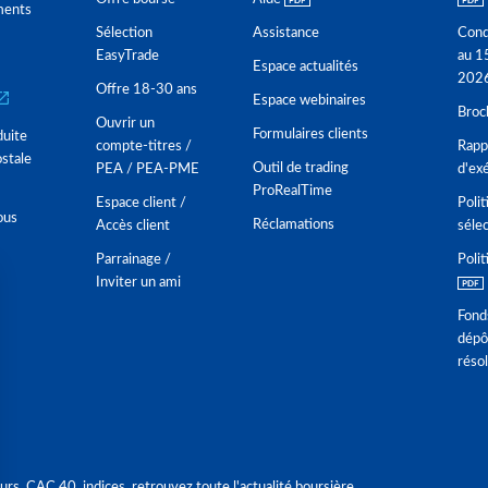
ments
Sélection
Assistance
Cond
EasyTrade
au 1
Espace actualités
202
Offre 18-30 ans
Espace webinaires
Broc
Ouvrir un
Formulaires clients
duite
compte-titres /
Rappo
stale
Outil de trading
PEA / PEA-PME
d'ex
ProRealTime
Espace client /
Polit
ous
Réclamations
Accès client
séle
Parrainage /
Polit
Inviter un ami
Fond
dépô
réso
urs, CAC 40, indices, retrouvez toute l'actualité boursière