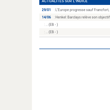
ACTUALITÉS SUR L'INDICE
29/01
:
L'Europe progresse sauf Francfort, l
14/06
:
Henkel: Barclays relève son objecti
:
(EB - )
:
(EB - )