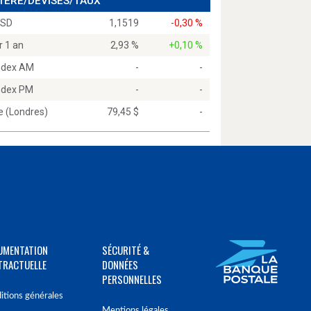
 1ÈRE/DEVISES/TAUX
USD
1,1519
-0,30 %
r 1 an
2,93 %
+0,10 %
Index AM
-
-
Index PM
-
-
e (Londres)
79,45 $
-
UMENTATION
SÉCURITÉ &
TRACTUELLE
DONNÉES
PERSONNELLES
itions générales
Mentions légales