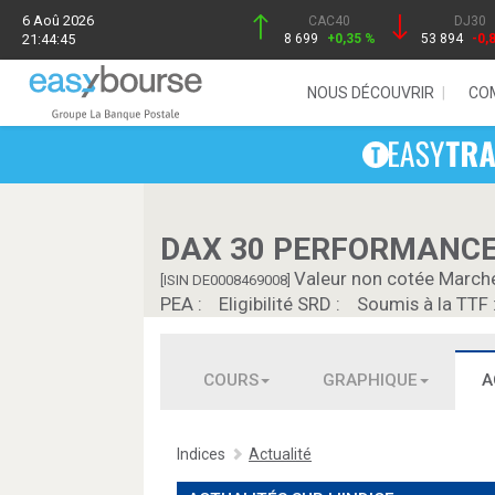
6 Aoû 2026
CAC40
DJ30
21:44:45
8 699
+0,35 %
53 894
-0,
NOUS DÉCOUVRIR
CO
DAX 30 PERFORMANC
Valeur non cotée March
[ISIN DE0008469008]
PEA :
Eligibilité SRD :
Soumis à la TTF 
COURS
GRAPHIQUE
A
Indices
Actualité