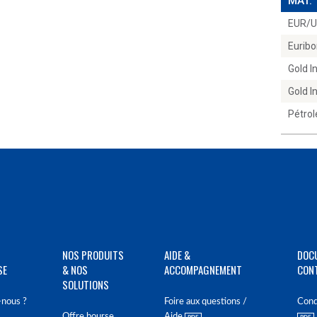
MAT.
EUR/
Euribo
Gold 
Gold 
Pétrol
NOS PRODUITS
AIDE &
DOC
SE
& NOS
ACCOMPAGNEMENT
CON
SOLUTIONS
nous ?
Foire aux questions /
Cond
Offre bourse
Aide