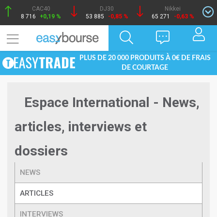
CAC40
DJ30
Nikkei
8 716
+0,19 %
53 885
-0,85 %
65 271
-0,63 %
PLUS DE 20 000 PRODUITS À 0€ DE FRAIS
DE COURTAGE
Espace International - News,
articles, interviews et
dossiers
NEWS
ARTICLES
INTERVIEWS