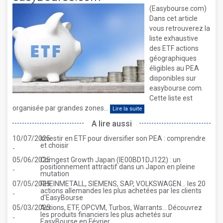
(Easybourse.com)
Dans cet article
vous retrouverez la
liste exhaustive
des ETF actions
géographiques
éligibles au PEA
disponibles sur
easybourse.com.
Cette liste est
organisée par grandes zones...
Lire la suite
A lire aussi
10/07/2025
Investir en ETF pour diversifier son PEA : comprendre
et choisir
-
05/06/2025
Comgest Growth Japan (IE00BD1DJ122) : un
positionnement attractif dans un Japon en pleine
-
mutation
07/05/2025
RHEINMETALL, SIEMENS, SAP, VOLKSWAGEN... les 20
actions allemandes les plus achetées par les clients
-
d'EasyBourse
05/03/2025
Actions, ETF, OPCVM, Turbos, Warrants... Découvrez
les produits financiers les plus achetés sur
-
EasyBourse en Février