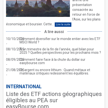
animé une
présentation
consacrée au
retour en force de
l'Asie, sur les plans
économique et boursier. Cette...
Lire la suite
A lire aussi
10/10/2025
Comment diversifier sur le monde entier avec les ETF
MSCI World ?
-
08/10/2025
À un trimestre de la fin de l'année, quel bilan pour
2025 ? Quelles perspectives pour les prochains mois ?
-
08/09/2025
Comment faire face à la chute du dollar sur
easybourse.com
-
21/08/2025
Or, argent ou encore lithium : Quand métaux et
matériaux critiques redessinent les équilibres.
-
INTERNATIONAL
Liste des ETF actions géographiques
éligibles au PEA sur
easyBourse.com