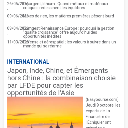
26/05/2026
Or, argent, lithium : Quand métaux et matériaux
critiques redessinent les équilibres
-
09/06/2026
Mines de rien, les matières premières pèsent lourd
-
08/04/2026
Comgest Renaissance Europe : pourquoi la gestion
"qualité croissance" offre aujourd'hui des
-
opportunités inédites
11/03/2026
Défense et aérospatial : les valeurs à suivre dans un
monde qui se réarme
-
INTERNATIONAL
Japon, Inde, Chine, et Émergents
hors Chine : la combinaison choisie
par LFDE pour capter les
opportunités de l'Asie
(Easybourse.com)
Jeudi 9 octobre, les
experts de La
Financière de
l'Échiquier ont