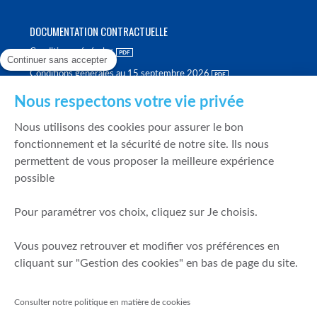
DOCUMENTATION CONTRACTUELLE
Conditions générales
Continuer sans accepter
Conditions générales au 15 septembre 2026
Brochure tarifaire
Nous respectons votre vie privée
Rapport sur la qualité d'exécution
Nous utilisons des cookies pour assurer le bon
Politique de meilleure sélection
fonctionnement et la sécurité de notre site. Ils nous
permettent de vous proposer la meilleure expérience
Politique de durabilité
possible
Fonds de garantie des dépôts et de résolution
Pour paramétrer vos choix, cliquez sur Je choisis.
SÉCURITÉ & DONNÉES PERSONNELLES
Vous pouvez retrouver et modifier vos préférences en
Mentions légales
cliquant sur "Gestion des cookies" en bas de page du site.
Prévention de la fraude
Gérer mes cookies
Consulter notre politique en matière de cookies
Politique de cookies