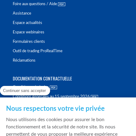
Foire aux questions / Aide
Assistance
Espace actualités
Espace webinaires
Formulaires clients
Outil de trading ProRealTime
Réclamations
DOCUMENTATION CONTRACTUELLE
Conditions générales
Continuer sans accepter
Conditions générales au 15 septembre 2026
Brochure tarifaire
Nous respectons votre vie privée
Rapport sur la qualité d'exécution
Nous utilisons des cookies pour assurer le bon
Politique de meilleure sélection
fonctionnement et la sécurité de notre site. Ils nous
permettent de vous proposer la meilleure expérience
Politique de durabilité