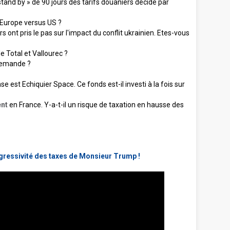
stand by » de 90 jours des tarifs douaniers décidé par
 Europe versus US ?
 ont pris le pas sur l'impact du conflit ukrainien. Etes-vous
e Total et Vallourec ?
llemande ?
 est Echiquier Space. Ce fonds est-il investi à la fois sur
nt
en France. Y-a-t-il un risque de taxation en hausse des
agressivité des taxes de Monsieur Trump !