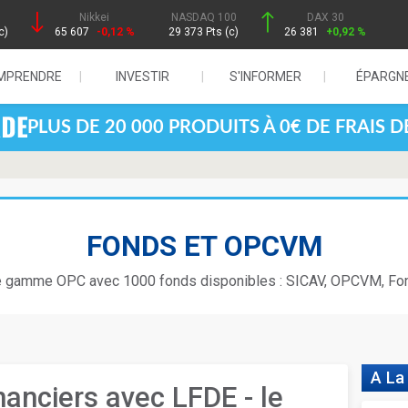
Nikkei
NASDAQ 100
DAX 30
c)
65 607
-0,12 %
29 373 Pts (c)
26 381
+0,92 %
MPRENDRE
INVESTIR
S'INFORMER
ÉPARGN
PLUS DE 20 000 PRODUITS À 0€ DE FRAIS 
FONDS ET OPCVM
e gamme OPC avec 1000 fonds disponibles : SICAV, OPCVM, Fond
A La
nanciers avec LFDE - le