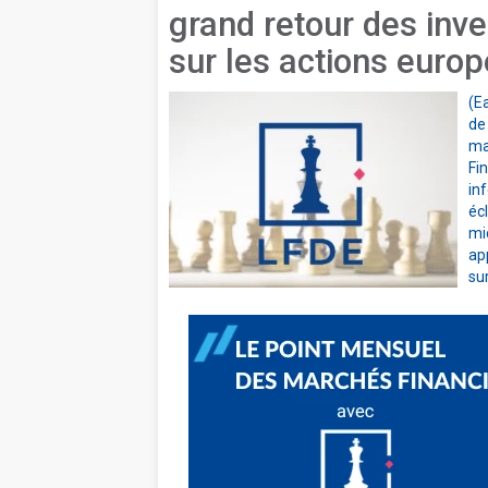
grand retour des inve
sur les actions euro
(E
de
ma
Fi
inf
éc
mi
ap
su