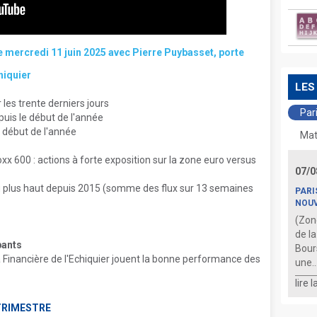
mercredi 11 juin 2025 avec Pierre Puybasset, porte
hiquier
LES
es trente derniers jours
Par
is le début de l'année
 début de l'année
Mat
oxx 600 : actions à forte exposition sur la zone euro versus
07/0
u plus haut depuis 2015 (somme des flux sur 13 semaines
PARI
NOU
(Zon
de l
pants
Bour
 Financière de l'Echiquier jouent la bonne performance des
une..
lire 
TRIMESTRE