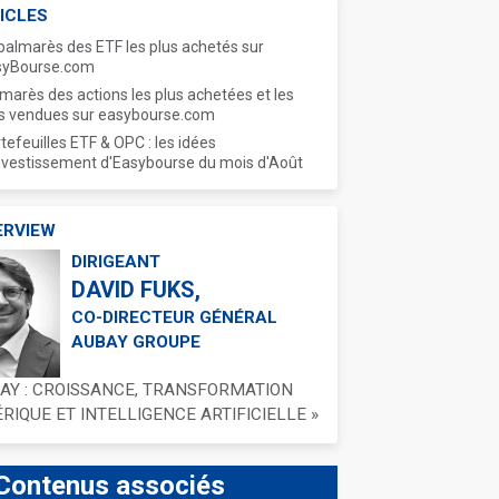
ICLES
palmarès des ETF les plus achetés sur
syBourse.com
marès des actions les plus achetées et les
s vendues sur easybourse.com
tefeuilles ETF & OPC : les idées
nvestissement d'Easybourse du mois d'Août
ERVIEW
DIRIGEANT
DAVID FUKS,
CO-DIRECTEUR GÉNÉRAL
AUBAY GROUPE
BAY : CROISSANCE, TRANSFORMATION
IQUE ET INTELLIGENCE ARTIFICIELLE »
Contenus associés