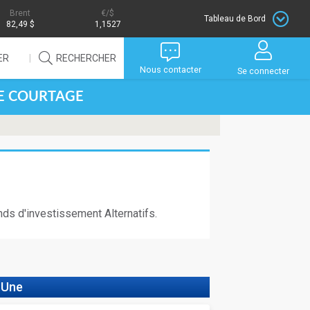
Brent
/$
Tableau de Bord
82,49 $
1,1527
ER
RECHERCHER
Nous contacter
Se connecter
DE COURTAGE
s d'investissement Alternatifs.
 Une