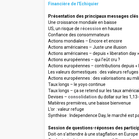
Financière de l'Echiquier
Présentation des principaux messages clés
Une croissance mondiale en baisse
US, un risque de
récession
en hausse
Confiance des consommateurs
Actions mondiales – Encore et encore
Actions américaines – Juste une illusion
Actions américaines – depuis « liberation day 
Actions européennes – qui l’eût cru ?
Actions européennes – contributions depuis « 
Les valeurs domestiques : des valeurs refuges
Actions européennes : des valorisations au mil
Taux longs – le yoyo continue
Taux longs – ça se retend sur les taux américa
Devises –
consolidation
du dollar sur les 1,13
Matières premières, une baisse bienvenue
L’or : valeur refuge
Synthèse : Independence Day, le marché est p
Session de questions-réponses des partici
Doit-on s’attendre à une stagflation en Europe