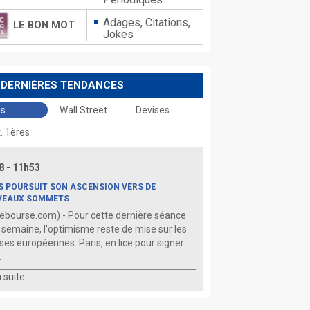
Adages,
Citations,
LE BON MOT
Jokes
 DERNIÈRES TENDANCES
is
Wall Street
Devises
. 1ères
8 - 11h53
S POURSUIT SON ASCENSION VERS DE
VEAUX SOMMETS
ebourse.com) - Pour cette dernière séance
a semaine, l'optimisme reste de mise sur les
ses européennes. Paris, en lice pour signer
.
la suite