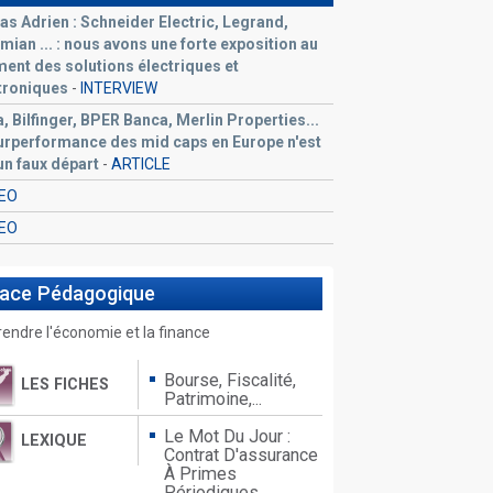
s Adrien : Schneider Electric, Legrand,
mian ... : nous avons une forte exposition au
ent des solutions électriques et
troniques
-
INTERVIEW
a, Bilfinger, BPER Banca, Merlin Properties...
urperformance des mid caps en Europe n'est
un faux départ
-
ARTICLE
DEO
DEO
pace
Pédagogique
ndre l'économie et la finance
Bourse, Fiscalité,
LES FICHES
Patrimoine,...
Le Mot Du Jour :
LEXIQUE
Contrat D'assurance
À Primes
Périodiques