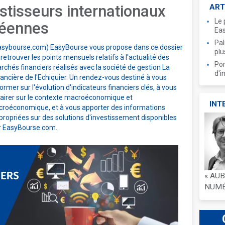
stisseurs internationaux
ART
Le 
péennes
Ea
Pal
asybourse.com) EasyBourse vous propose dans ce dossier
plu
 retrouver les points mensuels relatifs à l'actualité des
Por
rchés financiers réalisés avec la société de gestion La
d'i
nancière de l'Echiquier. Un rendez-vous destiné à vous
ormer sur l'évolution d'indicateurs financiers clés, à vous
lairer sur le contexte macroéconomique et
INT
croéconomique, et à vous apporter des informations
propriées sur des solutions d'investissement disponibles
r EasyBourse.com.
« AU
NUMÉR