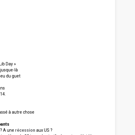
»
Lib Day »
 jusque-là
ieu du guet
ins
-14.
assé à autre chose
pants
 ? A une
récession
aux US ?