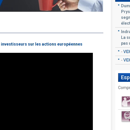
Duma
Prys
segm
élec
Indr
La s
pas 
s investisseurs sur les actions européennes
-
VI
-
VI
Es
Compre