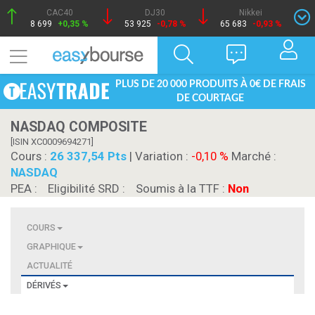
CAC40
DJ30
Nikkei
8 699
+0,35 %
53 925
-0,78 %
65 683
-0,93 %
PLUS DE 20 000 PRODUITS À 0€ DE FRAIS
DE COURTAGE
NASDAQ COMPOSITE
[ISIN XC0009694271]
Cours :
26 337,54 Pts
| Variation :
-0,10 %
Marché :
NASDAQ
PEA :
Eligibilité SRD :
Soumis à la TTF :
Non
COURS
GRAPHIQUE
ACTUALITÉ
DÉRIVÉS