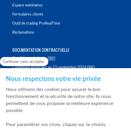
Espace webinaires
Formulaires clients
Outil de trading ProRealTime
Réclamations
DOCUMENTATION CONTRACTUELLE
Conditions générales
Continuer sans accepter
Conditions générales au 15 septembre 2026
Brochure tarifaire
Nous respectons votre vie privée
Rapport sur la qualité d'exécution
Nous utilisons des cookies pour assurer le bon
Politique de meilleure sélection
fonctionnement et la sécurité de notre site. Ils nous
permettent de vous proposer la meilleure expérience
Politique de durabilité
possible
Fonds de garantie des dépôts et de résolution
Pour paramétrer vos choix, cliquez sur Je choisis.
SÉCURITÉ & DONNÉES PERSONNELLES