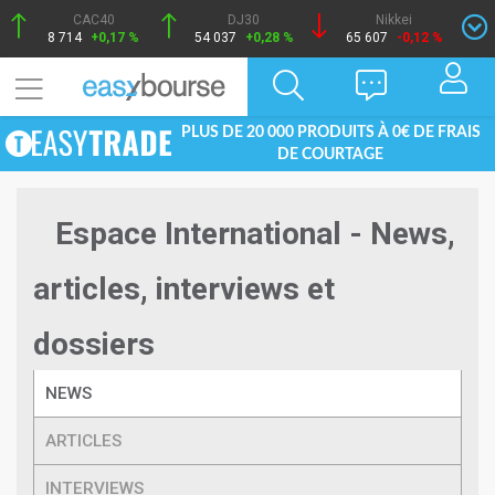
CAC40
DJ30
Nikkei
8 714
+0,17 %
54 037
+0,28 %
65 607
-0,12 %
PLUS DE 20 000 PRODUITS À 0€ DE FRAIS
DE COURTAGE
Espace International - News,
articles, interviews et
dossiers
NEWS
ARTICLES
INTERVIEWS