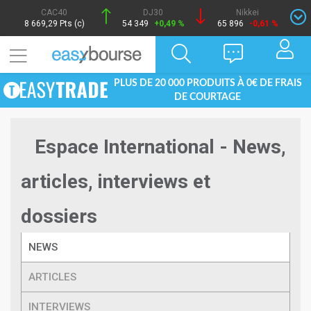
CAC40
DJ30
Nikkei
8 669,29 Pts (c)
54 349
+0,49 %
65 896
-0,61 %
PLUS DE 20 000 PRODUITS À 0€ DE FRAIS
DE COURTAGE
Espace International - News,
articles, interviews et
dossiers
NEWS
ARTICLES
INTERVIEWS