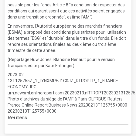
possible pour les fonds Article 8 "à condition de respecter des
conditions qui garantissent que ces activités soient engagées
dans une transition ordonnée", estime l'AMF.
En novembre, l'Autorité européenne des marchés financiers
(ESMA) a proposé des conditions plus strictes pour l'utilisation
des termes "ESG" et "durable" dans le titre d'un fonds. Elle doit
rendre ses orientations finales au deuxième ou troisième
trimestre de cette année.
(Reportage Huw Jones; Blandine Hénault pour la version
française, édité par Kate Entringer)
2023-02-
13T125755Z_1_LYNXMPEJ1C0JZ_RTROPTP_1_FRANCE-
ECONOMY.JPG
urn:newsml:onlinereport.com:20230213:nRTROPT20230213125
Photo d'archives du siège de l'AMF à Paris OLFRBUS Reuters
France Online Report Business News 20230213T125755+0000
20230213T125755+0000
Reuters