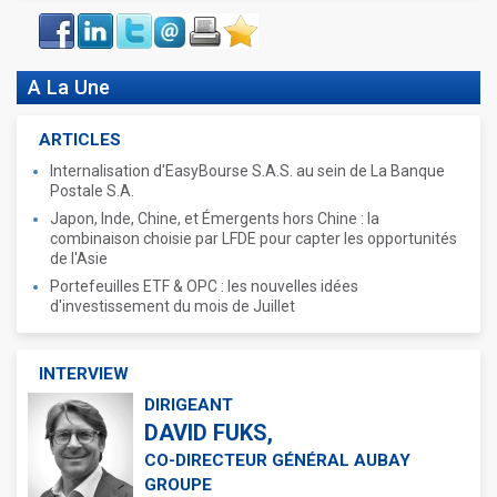
Face
LinkIn
Twitter
Envoyer
Imprimer
Favoris
book
A La Une
ARTICLES
Internalisation d'EasyBourse S.A.S. au sein de La Banque
Postale S.A.
Japon, Inde, Chine, et Émergents hors Chine : la
combinaison choisie par LFDE pour capter les opportunités
de l'Asie
Portefeuilles ETF & OPC : les nouvelles idées
d'investissement du mois de Juillet
INTERVIEW
DIRIGEANT
DAVID FUKS,
CO-DIRECTEUR GÉNÉRAL AUBAY
GROUPE