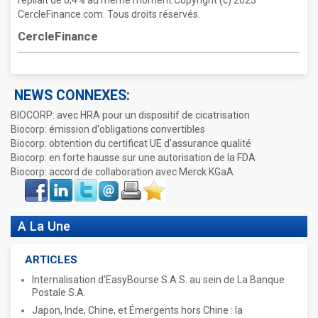
repliait de 0,4% au même moment.Copyright (c) 2023
CercleFinance.com. Tous droits réservés.
CercleFinance
NEWS CONNEXES:
BIOCORP: avec HRA pour un dispositif de cicatrisation
Biocorp: émission d'obligations convertibles
Biocorp: obtention du certificat UE d'assurance qualité
Biocorp: en forte hausse sur une autorisation de la FDA
Biocorp: accord de collaboration avec Merck KGaA
Face
LinkIn
Twitter
Envoyer
Imprimer
Favoris
book
A La Une
ARTICLES
Internalisation d'EasyBourse S.A.S. au sein de La Banque
Postale S.A.
Japon, Inde, Chine, et Émergents hors Chine : la