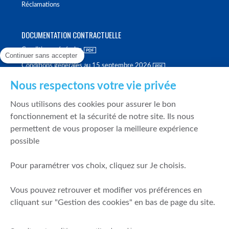
Réclamations
DOCUMENTATION CONTRACTUELLE
Conditions générales
Continuer sans accepter
Conditions générales au 15 septembre 2026
Brochure tarifaire
Nous respectons votre vie privée
Rapport sur la qualité d'exécution
Nous utilisons des cookies pour assurer le bon
Politique de meilleure sélection
fonctionnement et la sécurité de notre site. Ils nous
permettent de vous proposer la meilleure expérience
Politique de durabilité
possible
Fonds de garantie des dépôts et de résolution
Pour paramétrer vos choix, cliquez sur Je choisis.
SÉCURITÉ & DONNÉES PERSONNELLES
Vous pouvez retrouver et modifier vos préférences en
Mentions légales
cliquant sur "Gestion des cookies" en bas de page du site.
Prévention de la fraude
Gérer mes cookies