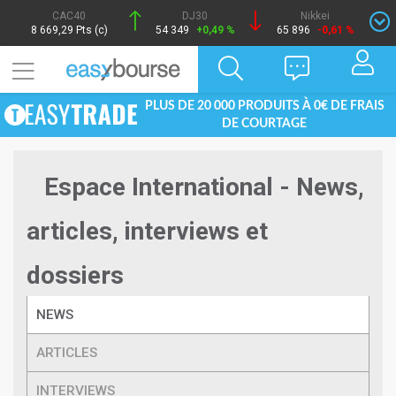
CAC40
DJ30
Nikkei
8 669,29 Pts (c)
54 349
+0,49 %
65 896
-0,61 %
PLUS DE 20 000 PRODUITS À 0€ DE FRAIS
DE COURTAGE
Espace International - News,
articles, interviews et
dossiers
NEWS
ARTICLES
INTERVIEWS