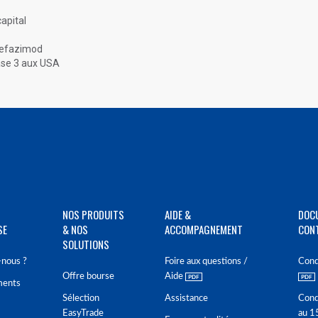
apital
obefazimod
hase 3 aux USA
NOS PRODUITS
AIDE &
DOC
SE
& NOS
ACCOMPAGNEMENT
CON
SOLUTIONS
nous ?
Foire aux questions /
Cond
Offre bourse
Aide
ments
Sélection
Assistance
Cond
EasyTrade
au 1