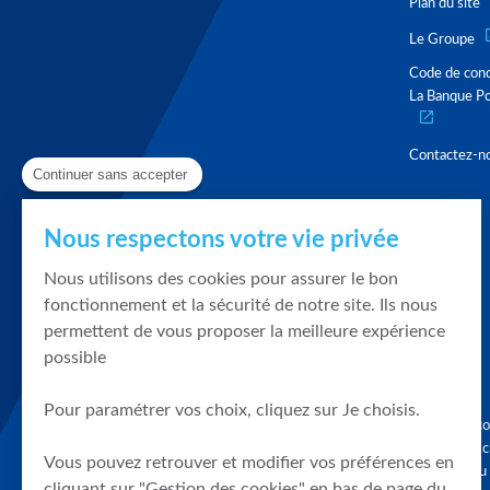
Plan du site
Le Groupe
Code de con
La Banque Po
Contactez-n
Continuer sans accepter
Nous respectons votre vie privée
Nous utilisons des cookies pour assurer le bon
fonctionnement et la sécurité de notre site. Ils nous
permettent de vous proposer la meilleure expérience
possible
Pour paramétrer vos choix, cliquez sur Je choisis.
Graphique, co
en quelques cl
Vous pouvez retrouver et modifier vos préférences en
tendances du
cliquant sur "Gestion des cookies" en bas de page du