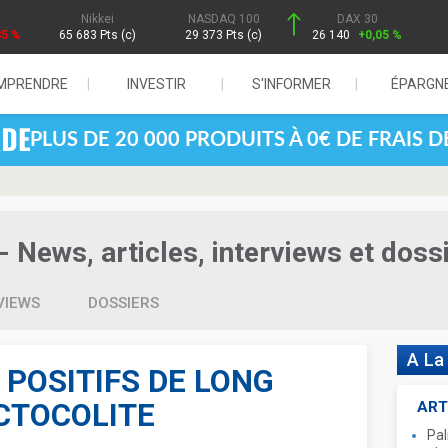
Nikkei
NASDAQ 100
DAX 30
85 %
65 683 Pts (c)
29 373 Pts (c)
26 140
+0,05 %
MPRENDRE
INVESTIR
S'INFORMER
ÉPARGN
PLUS DE 20 000 PRODUITS À 0€ DE FRAIS 
- News, articles, interviews et doss
VIEWS
DOSSIERS
A La
 POSITIFS DE LONG
CTOCOLITE
ART
Pal