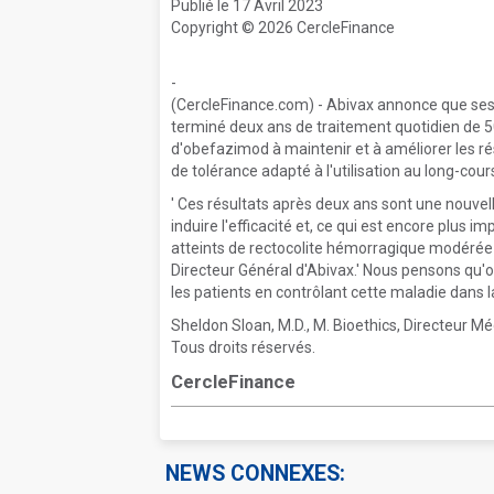
Publié le 17 Avril 2023
Copyright © 2026 CercleFinance
-
(CercleFinance.com) - Abivax annonce que ses 
terminé deux ans de traitement quotidien de 5
d'obefazimod à maintenir et à améliorer les résu
de tolérance adapté à l'utilisation au long-co
' Ces résultats après deux ans sont une nouve
induire l'efficacité et, ce qui est encore plus i
atteints de rectocolite hémorragique modérée à
Directeur Général d'Abivax.' Nous pensons qu'o
les patients en contrôlant cette maladie dans la
Sheldon Sloan, M.D., M. Bioethics, Directeur M
Tous droits réservés.
CercleFinance
NEWS CONNEXES: