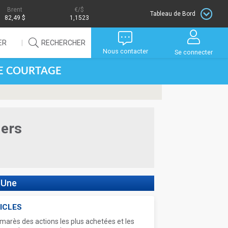
Brent
/$
Tableau de Bord
82,49 $
1,1523
ER
RECHERCHER
Nous contacter
Se connecter
DE COURTAGE
iers
 Une
ICLES
marès des actions les plus achetées et les