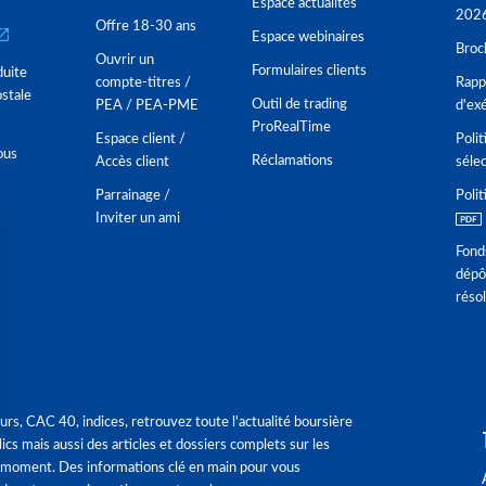
Espace actualités
202
Offre 18-30 ans
Espace webinaires
Broc
Ouvrir un
Formulaires clients
duite
compte-titres /
Rappo
stale
Outil de trading
PEA / PEA-PME
d'ex
ProRealTime
Espace client /
Polit
ous
Réclamations
Accès client
séle
Parrainage /
Polit
Inviter un ami
Fond
dépô
réso
urs, CAC 40, indices, retrouvez toute l'actualité boursière
ics mais aussi des articles et dossiers complets sur les
 moment. Des informations clé en main pour vous