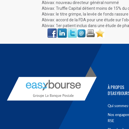
Abivax: nouveau directeur général nommé
Abivax: Truffle Capital détient moins de 15% du c
Abivax: le titre grimpe, la levée de fonds rassure
Abivax: accord de la FDA pour une étude sur l'
Abivax: 1er patient inclus dans une étude de p
Face
LinkIn
Twitter
Envoyer
Imprimer
Favoris
book
À PROPOS
D'EASYBOUR
Qui sommes-
Nos engage
RSE