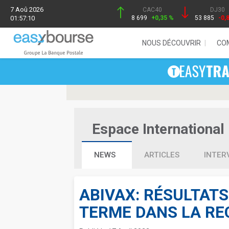
7 Aoû 2026
CAC40
DJ30
01:57:10
8 699
+0,35 %
53 885
-0,
NOUS DÉCOUVRIR
CO
Espace International 
NEWS
ARTICLES
INTER
ABIVAX: RÉSULTATS
TERME DANS LA RE