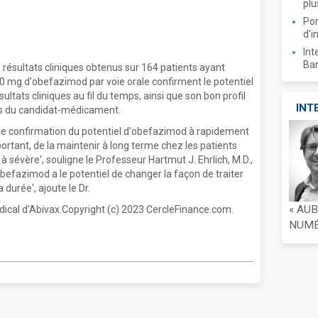
plu
Por
d'i
Int
Ban
résultats cliniques obtenus sur 164 patients ayant
0 mg d'obefazimod par voie orale confirment le potentiel
ltats cliniques au fil du temps, ainsi que son bon profil
INT
urs du candidat-médicament.
lle confirmation du potentiel d'obefazimod à rapidement
mportant, de la maintenir à long terme chez les patients
 sévère', souligne le Professeur Hartmut J. Ehrlich, M.D.,
befazimod a le potentiel de changer la façon de traiter
 durée', ajoute le Dr.
« AU
édical d'Abivax.Copyright (c) 2023 CercleFinance.com.
NUMÉR