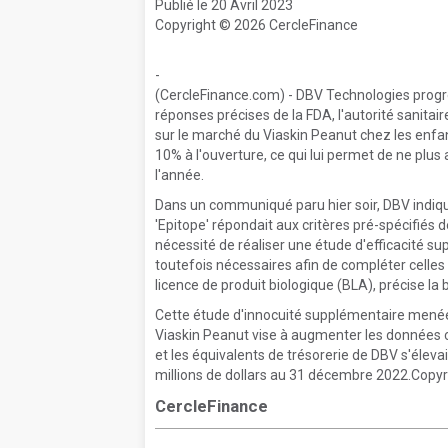
Publié le 20 Avril 2023
Copyright © 2026 CercleFinance
-
(CercleFinance.com) - DBV Technologies progres
réponses précises de la FDA, l'autorité sanit
sur le marché du Viaskin Peanut chez les enfan
10% à l'ouverture, ce qui lui permet de ne plus 
l'année.
Dans un communiqué paru hier soir, DBV indiq
'Epitope' répondait aux critères pré-spécifiés de
nécessité de réaliser une étude d'efficacité s
toutefois nécessaires afin de compléter celles 
licence de produit biologique (BLA), précise la 
Cette étude d'innocuité supplémentaire menée c
Viaskin Peanut vise à augmenter les données co
et les équivalents de trésorerie de DBV s'éleva
millions de dollars au 31 décembre 2022.Copyr
CercleFinance