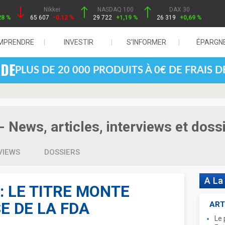
Nikkei
NASDAQ 100
DAX 30
28 %
65 607
-0,12 %
29 722
+1,19 %
26 319
+0,69 %
MPRENDRE
INVESTIR
S'INFORMER
ÉPARGN
PLUS DE 20 000 PRODUITS À 0€ DE FRAIS 
- News, articles, interviews et doss
VIEWS
DOSSIERS
A La
 LE TITRE MONTE
E DE LA FDA
ART
Le 