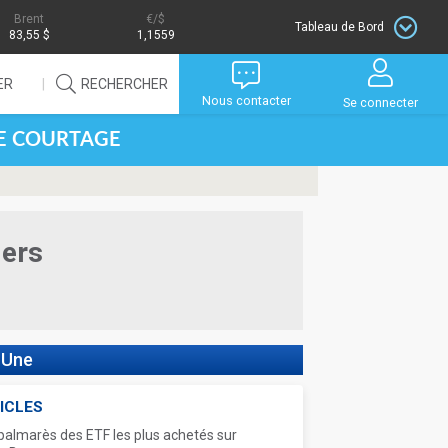
Brent
/$
Tableau de Bord
83,55 $
1,1559
ER
RECHERCHER
Nous contacter
Se connecter
DE COURTAGE
iers
 Une
ICLES
palmarès des ETF les plus achetés sur