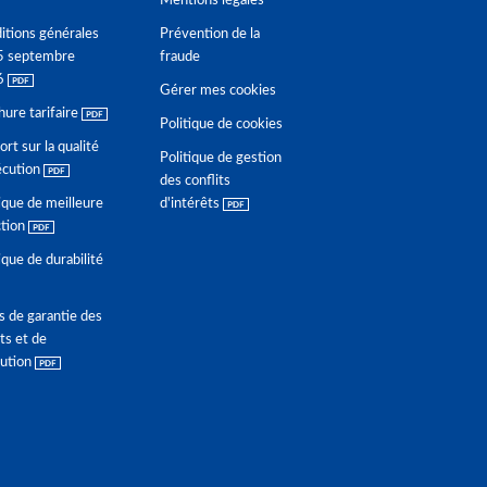
Mentions légales
itions générales
Prévention de la
5 septembre
fraude
6
Gérer mes cookies
hure tarifaire
Politique de cookies
rt sur la qualité
Politique de gestion
écution
des conflits
ique de meilleure
d'intérêts
ction
ique de durabilité
s de garantie des
ts et de
lution