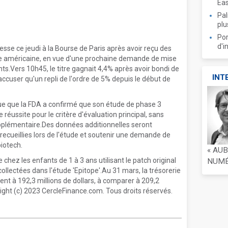
Ea
Pal
plu
Por
d'i
se ce jeudi à la Bourse de Paris après avoir reçu des
aire américaine, en vue d'une prochaine demande de mise
ts.Vers 10h45, le titre gagnait 4,4% après avoir bondi de
INT
accuser qu'un repli de l'ordre de 5% depuis le début de
ue que la FDA a confirmé que son étude de phase 3
 réussite pour le critère d'évaluation principal, sans
upplémentaire.Des données additionnelles seront
recueillies lors de l'étude et soutenir une demande de
biotech.
« AU
hez les enfants de 1 à 3 ans utilisant le patch original
NUMÉR
llectées dans l'étude 'Epitope'.Au 31 mars, la trésorerie
ient à 192,3 millions de dollars, à comparer à 209,2
ight (c) 2023 CercleFinance.com. Tous droits réservés.