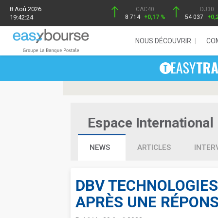
8 Aoû 2026
CAC40
DJ30
19:42:24
8 714
+0,17 %
54 037
+0,
NOUS DÉCOUVRIR
CO
Espace International 
NEWS
ARTICLES
INTER
DBV TECHNOLOGIES:
APRÈS UNE RÉPONS