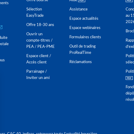
Offre bourse
Aide
ments
Sélection
Assistance
Cond
EasyTrade
au 1
Espace actualités
202
Offre 18-30 ans
Espace webinaires
Broc
Ouvrir un
Formulaires clients
duite
compte-titres /
Rappo
stale
Outil de trading
PEA / PEA-PME
d'ex
ProRealTime
Espace client /
Polit
ous
Réclamations
Accès client
séle
Parrainage /
Polit
Inviter un ami
Fond
dépô
réso