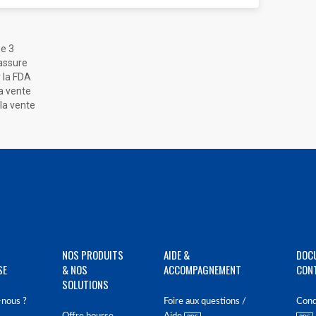
se 3
rassure
r la FDA
a vente
 la vente
NOS PRODUITS
AIDE &
DOC
SE
& NOS
ACCOMPAGNEMENT
CON
SOLUTIONS
nous ?
Foire aux questions /
Cond