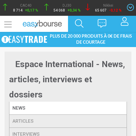
CAC40
DJ30
Nikkei
8 714
+0,17 %
54 068
+0,34 %
65 607
-0,12 %
PLUS DE 20 000 PRODUITS À 0€ DE FRAIS
DE COURTAGE
Espace International - News,
articles, interviews et
dossiers
NEWS
ARTICLES
INTERVIEWS