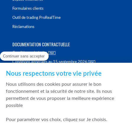
Formulaires clients
Outil de trading ProRealTime
Réclamations
DOCUMENTATION CONTRACTUELLE
Conditions générales
Continuer sans accepter
Conditions générales au 15 septembre 2026
Brochure tarifaire
Nous respectons votre vie privée
Rapport sur la qualité d'exécution
Nous utilisons des cookies pour assurer le bon
Politique de meilleure sélection
fonctionnement et la sécurité de notre site. Ils nous
permettent de vous proposer la meilleure expérience
Politique de durabilité
possible
Fonds de garantie des dépôts et de résolution
Pour paramétrer vos choix, cliquez sur Je choisis.
SÉCURITÉ & DONNÉES PERSONNELLES