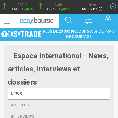
CAC40
DJ30
Nikkei
8 669
+0,03 %
54 349
+0,49 %
66 300 Pts (c)
PLUS DE 20 000 PRODUITS À 0€ DE FRAIS
DE COURTAGE
Espace International - News,
articles, interviews et
dossiers
NEWS
ARTICLES
INTERVIEWS