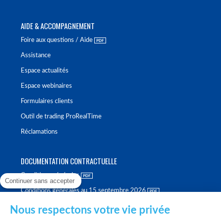
AIDE & ACCOMPAGNEMENT
Foire aux questions / Aide
Assistance
Espace actualités
Espace webinaires
Formulaires clients
Outil de trading ProRealTime
Réclamations
DOCUMENTATION CONTRACTUELLE
Conditions générales
Continuer sans accepter
Conditions générales au 15 septembre 2026
Brochure tarifaire
Nous respectons votre vie privée