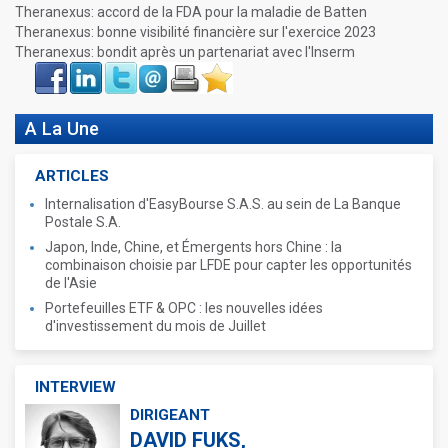
Theranexus: accord de la FDA pour la maladie de Batten
Theranexus: bonne visibilité financière sur l'exercice 2023
Theranexus: bondit après un partenariat avec l'Inserm
Face
LinkIn
Twitter
Envoyer
Imprimer
Favoris
book
A La Une
ARTICLES
Internalisation d'EasyBourse S.A.S. au sein de La Banque
Postale S.A.
Japon, Inde, Chine, et Émergents hors Chine : la
combinaison choisie par LFDE pour capter les opportunités
de l'Asie
Portefeuilles ETF & OPC : les nouvelles idées
d'investissement du mois de Juillet
INTERVIEW
DIRIGEANT
DAVID FUKS,