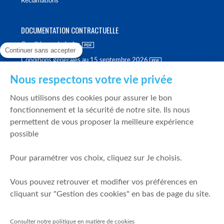
Réclamations
DOCUMENTATION CONTRACTUELLE
Conditions générales
Continuer sans accepter
Conditions générales au 15 septembre 2026
Brochure tarifaire
Nous respectons votre vie privée
Rapport sur la qualité d'exécution
Nous utilisons des cookies pour assurer le bon
Politique de meilleure sélection
fonctionnement et la sécurité de notre site. Ils nous
permettent de vous proposer la meilleure expérience
Politique de durabilité
possible
Fonds de garantie des dépôts et de résolution
Pour paramétrer vos choix, cliquez sur Je choisis.
SÉCURITÉ & DONNÉES PERSONNELLES
Vous pouvez retrouver et modifier vos préférences en
Mentions légales
cliquant sur "Gestion des cookies" en bas de page du site.
Prévention de la fraude
Gérer mes cookies
Consulter notre politique en matière de cookies