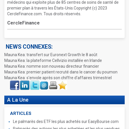
médecins qui exploite plus de 85 centres de soins de santé de
premier plan à travers les États-Unis.Copyright (c) 2023
CercleFinance.com. Tous droits réservés.
CercleFinance
NEWS CONNEXES:
Mauna Kea: transfert sur Euronext Growth le 8 août
Mauna Kea: la plateforme Cellvizio installée en Irlande
Mauna Kea: nomme son nouveau directeur financier
Mauna Kea: premier patient recruté dans le cancer du poumon
Mauna Kea: s'envole après son chiffre d'affaires trimestriel
Face
LinkIn
Twitter
Envoyer
Imprimer
Favoris
book
A La Une
ARTICLES
Le palmarès des ETF les plus achetés sur EasyBourse.com
Palmarès des actions les plus achetées et les plus vendues