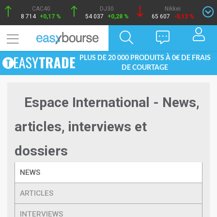
CAC40
DJ30
Nikkei
8 714
+0,17 %
54 037
+0,28 %
65 607
-0,12 %
PLUS DE 20 000 PRODUITS À 0€ DE FRAIS
DE COURTAGE
Espace International - News,
articles, interviews et
dossiers
NEWS
ARTICLES
INTERVIEWS