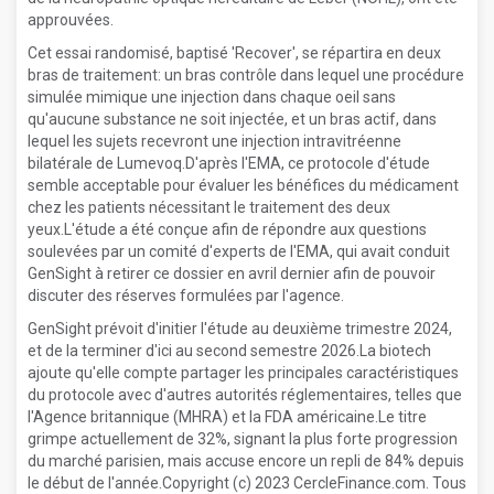
approuvées.
Cet essai randomisé, baptisé 'Recover', se répartira en deux
bras de traitement: un bras contrôle dans lequel une procédure
simulée mimique une injection dans chaque oeil sans
qu'aucune substance ne soit injectée, et un bras actif, dans
lequel les sujets recevront une injection intravitréenne
bilatérale de Lumevoq.D'après l'EMA, ce protocole d'étude
semble acceptable pour évaluer les bénéfices du médicament
chez les patients nécessitant le traitement des deux
yeux.L'étude a été conçue afin de répondre aux questions
soulevées par un comité d'experts de l'EMA, qui avait conduit
GenSight à retirer ce dossier en avril dernier afin de pouvoir
discuter des réserves formulées par l'agence.
GenSight prévoit d'initier l'étude au deuxième trimestre 2024,
et de la terminer d'ici au second semestre 2026.La biotech
ajoute qu'elle compte partager les principales caractéristiques
du protocole avec d'autres autorités réglementaires, telles que
l'Agence britannique (MHRA) et la FDA américaine.Le titre
grimpe actuellement de 32%, signant la plus forte progression
du marché parisien, mais accuse encore un repli de 84% depuis
le début de l'année.Copyright (c) 2023 CercleFinance.com. Tous