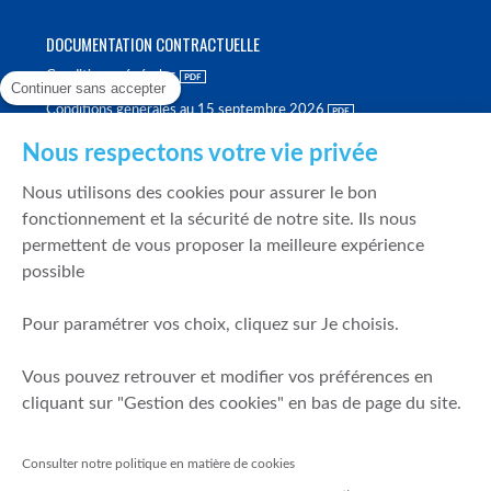
DOCUMENTATION CONTRACTUELLE
Conditions générales
Continuer sans accepter
Conditions générales au 15 septembre 2026
Brochure tarifaire
Nous respectons votre vie privée
Rapport sur la qualité d'exécution
Nous utilisons des cookies pour assurer le bon
Politique de meilleure sélection
fonctionnement et la sécurité de notre site. Ils nous
permettent de vous proposer la meilleure expérience
Politique de durabilité
possible
Fonds de garantie des dépôts et de résolution
Pour paramétrer vos choix, cliquez sur Je choisis.
SÉCURITÉ & DONNÉES PERSONNELLES
Vous pouvez retrouver et modifier vos préférences en
Mentions légales
cliquant sur "Gestion des cookies" en bas de page du site.
Prévention de la fraude
Gérer mes cookies
Consulter notre politique en matière de cookies
Politique de cookies