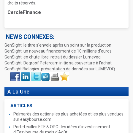
droits réservés.
CercleFinance
NEWS CONNEXES:
GenSight: le titre s'envole après un point sur la production
GenSight: un nouveau financement de 10 millions d'euros
GenSight: en chute libre, retrait du dossier Lumevoq
GenSight: Degroof Petercam initie sa couverture à l'achat
GenSight Biologics: présentation de données sur LUMEVOQ
Face
LinkIn
Twitter
Envoyer
Imprimer
Favoris
book
A La Une
ARTICLES
Palmarès des actions les plus achetées et les plus vendues
sur easybourse.com
Portefeuilles ETF & OPC : les idées d'investissement
d'Easybourse du mois d'Août