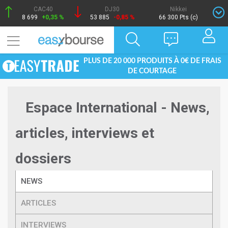
CAC40
DJ30
Nikkei
8 699
+0,35 %
53 885
-0,85 %
66 300 Pts (c)
PLUS DE 20 000 PRODUITS À 0€ DE FRAIS
DE COURTAGE
Espace International - News,
articles, interviews et
dossiers
NEWS
ARTICLES
INTERVIEWS