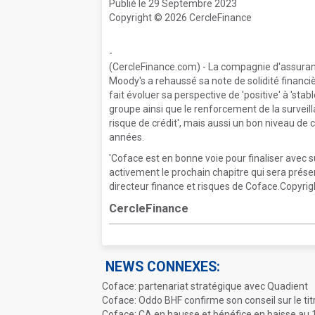
Publié le 29 Septembre 2023
Copyright © 2026 CercleFinance
-
(CercleFinance.com) - La compagnie d'assuran
Moody's a rehaussé sa note de solidité financièr
fait évoluer sa perspective de 'positive' à 'stab
groupe ainsi que le renforcement de la surveill
risque de crédit', mais aussi un bon niveau de c
années.
'Coface est en bonne voie pour finaliser avec 
activement le prochain chapitre qui sera prése
directeur finance et risques de Coface.Copyrig
CercleFinance
NEWS CONNEXES:
Coface: partenariat stratégique avec Quadient
Coface: Oddo BHF confirme son conseil sur le tit
Coface: CA en hausse et bénéfice en baisse au