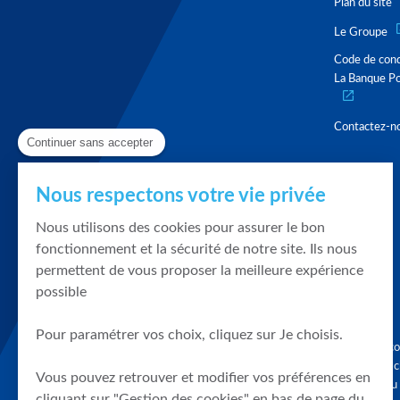
Plan du site
Le Groupe
Code de con
La Banque Po
Contactez-n
Continuer sans accepter
Nous respectons votre vie privée
Nous utilisons des cookies pour assurer le bon
fonctionnement et la sécurité de notre site. Ils nous
permettent de vous proposer la meilleure expérience
possible
Pour paramétrer vos choix, cliquez sur Je choisis.
Graphique, co
en quelques cl
Vous pouvez retrouver et modifier vos préférences en
tendances du
cliquant sur "Gestion des cookies" en bas de page du