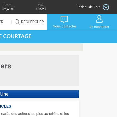
Brent
/$
Tableau de Bord
82,49 $
1,1523
ER
RECHERCHER
Nous contacter
Se connecter
DE COURTAGE
iers
 Une
ICLES
marès des actions les plus achetées et les