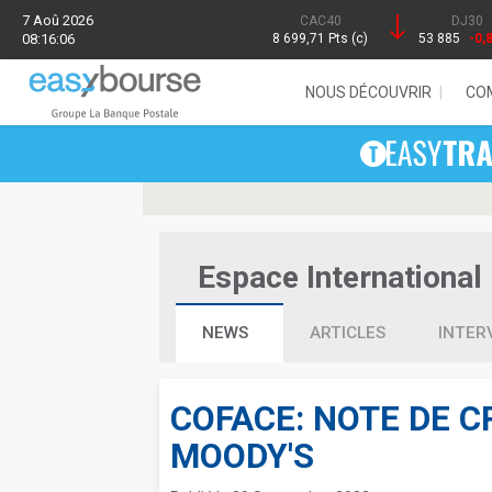
7 Aoû 2026
CAC40
DJ30
08:16:06
8 699,71 Pts (c)
53 885
-0,
NOUS DÉCOUVRIR
CO
Espace International 
NEWS
ARTICLES
INTER
COFACE: NOTE DE C
MOODY'S