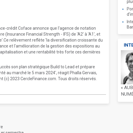
plu
Por
d'i
Int
Ban
ce-crédit Coface annonce que l'agence de notation
e (Insurance Financial Strength - IFS) de 'A2' à 'A1', et
le'.Ce relèvement reflète 'la diversification croissante du
INT
ance et l'amélioration de la gestion des expositions au
apitalisation et une rentabilité très forte ces dernières
succès son plan stratégique Build to Lead et prépare
nté au marché le 5 mars 2024', réagit Phalla Gervais,
ht (c) 2023 CercleFinance.com. Tous droits réservés.
« AU
NUMÉR
re
 1er semestre