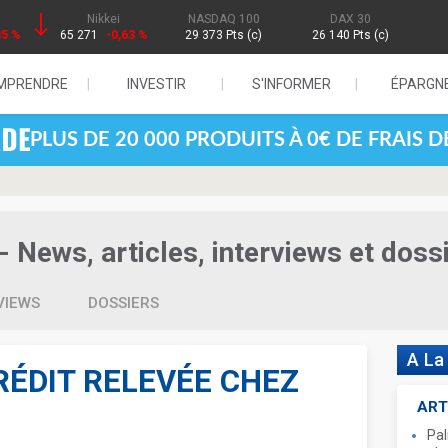
Nikkei
NASDAQ 100
DAX 30
85 %
65 271
-0,63 %
29 373 Pts (c)
26 140 Pts (c)
MPRENDRE
INVESTIR
S'INFORMER
ÉPARGN
PLUS DE 20 000 PRODUITS À 0€ DE FRAIS 
- News, articles, interviews et doss
VIEWS
DOSSIERS
A La
RÉDIT RELEVÉE CHEZ
ART
Pal