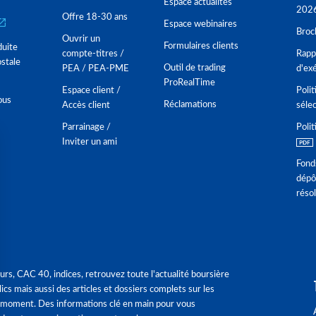
Espace actualités
202
Offre 18-30 ans
Espace webinaires
Broc
Ouvrir un
Formulaires clients
duite
compte-titres /
Rappo
stale
Outil de trading
PEA / PEA-PME
d'ex
ProRealTime
Espace client /
Polit
ous
Réclamations
Accès client
séle
Parrainage /
Polit
Inviter un ami
Fond
dépô
réso
urs, CAC 40, indices, retrouvez toute l'actualité boursière
ics mais aussi des articles et dossiers complets sur les
 moment. Des informations clé en main pour vous