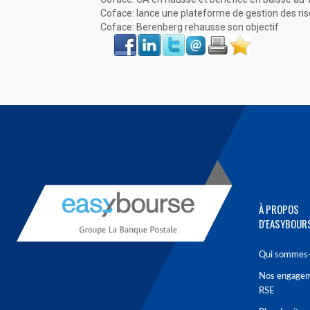
Coface: lance une plateforme de gestion des ris
Coface: Berenberg rehausse son objectif
Face
LinkIn
Twitter
Envoyer
Imprimer
Favoris
book
À PROPOS
D'EASYBOUR
Qui sommes-
Nos engage
RSE