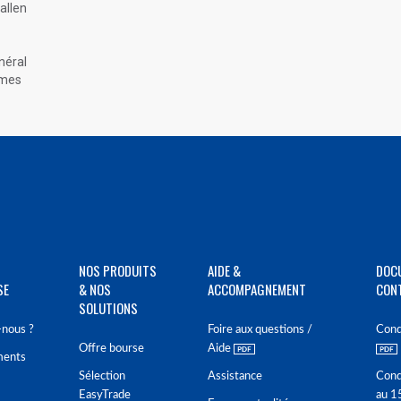
allen
néral
ames
NOS PRODUITS
AIDE &
DOC
SE
& NOS
ACCOMPAGNEMENT
CON
SOLUTIONS
nous ?
Foire aux questions /
Cond
Offre bourse
Aide
ments
Sélection
Assistance
Cond
EasyTrade
au 1