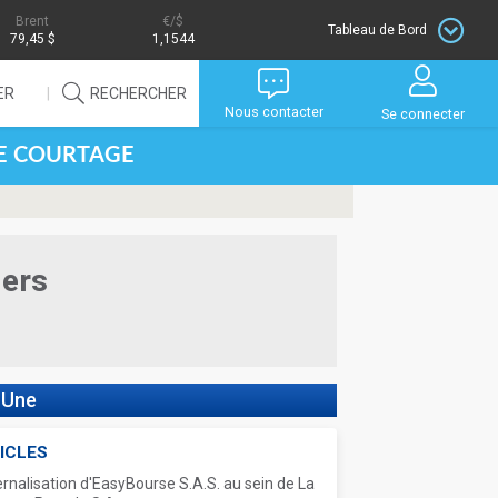
Brent
/$
Tableau de Bord
79,45 $
1,1544
ER
RECHERCHER
Nous contacter
Se connecter
DE COURTAGE
iers
 Une
ICLES
ernalisation d'EasyBourse S.A.S. au sein de La