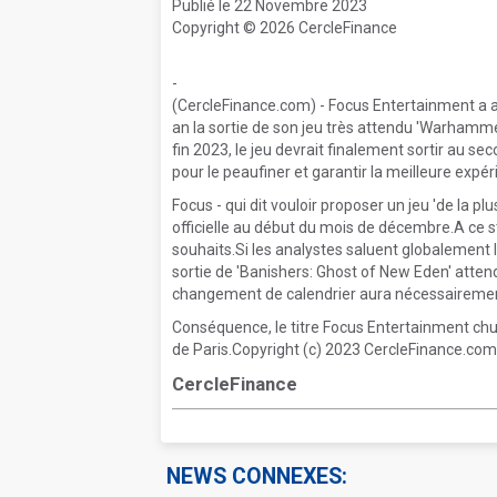
Publié le 22 Novembre 2023
Copyright © 2026 CercleFinance
-
(CercleFinance.com) - Focus Entertainment a 
an la sortie de son jeu très attendu 'Warhammer
fin 2023, le jeu devrait finalement sortir au s
pour le peaufiner et garantir la meilleure exp
Focus - qui dit vouloir proposer un jeu 'de la pl
officielle au début du mois de décembre.A ce sta
souhaits.Si les analystes saluent globalement 
sortie de 'Banishers: Ghost of New Eden' atten
changement de calendrier aura nécessairement 
Conséquence, le titre Focus Entertainment chu
de Paris.Copyright (c) 2023 CercleFinance.com.
CercleFinance
NEWS CONNEXES: