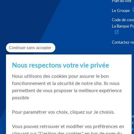
Plan du site
Le Groupe
Code de con
La Banque Po
Contactez-n
Continuer sans accepter
Nous respectons votre vie privée
Nous utilisons des cookies pour assurer le bon
fonctionnement et la sécurité de notre site. Ils nous
permettent de vous proposer la meilleure expérience
possible
Pour paramétrer vos choix, cliquez sur Je choisis.
Graphique, co
en quelques cl
Vous pouvez retrouver et modifier vos préférences en
tendances du
cliquant sur "Gestion des cookies" en bas de page du