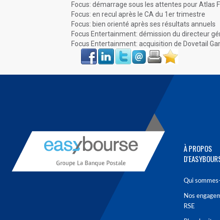
Focus: démarrage sous les attentes pour Atlas F
Focus: en recul après le CA du 1er trimestre
Focus: bien orienté après ses résultats annuels
Focus Entertainment: démission du directeur gé
Focus Entertainment: acquisition de Dovetail G
Face
LinkIn
Twitter
Envoyer
Imprimer
Favoris
book
À PROPOS
D'EASYBOUR
Qui sommes-
Nos engage
RSE