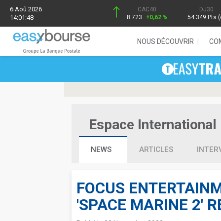
6 Aoû 2026
CAC40
DJ30
14:01:48
8 723
+0,62 %
54 349 Pts (
NOUS DÉCOUVRIR
CO
Espace International 
NEWS
ARTICLES
INTER
FOCUS ENTERTAINM
'SPACE MARINE 2' 