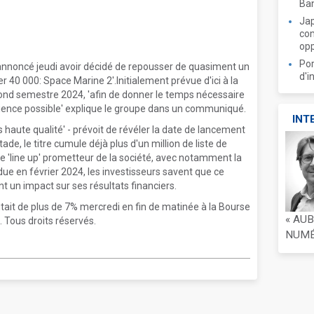
Ban
Jap
com
opp
Por
annoncé jeudi avoir décidé de repousser de quasiment un
d'i
 40 000: Space Marine 2'.Initialement prévue d'ici à la
econd semestre 2024, 'afin de donner le temps nécessaire
érience possible' explique le groupe dans un communiqué.
INT
us haute qualité' - prévoit de révéler la date de lancement
de, le titre cumule déjà plus d'un million de liste de
le 'line up' prometteur de la société, avec notamment la
due en février 2024, les investisseurs savent que ce
un impact sur ses résultats financiers.
tait de plus de 7% mercredi en fin de matinée à la Bourse
« AU
 Tous droits réservés.
NUMÉR