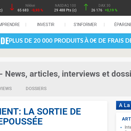
Nikkei
NASDAQ 100
DAX 30
c)
65 683
-0,93 %
29 488 Pts (c)
26 176
+0,19 %
MPRENDRE
INVESTIR
S'INFORMER
ÉPARGN
PLUS DE 20 000 PRODUITS À 0€ DE FRAIS 
- News, articles, interviews et doss
VIEWS
DOSSIERS
A La
ENT: LA SORTIE DE
REPOUSSÉE
ART
Int