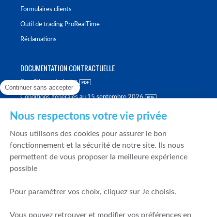
Formulaires clients
Outil de trading ProRealTime
Réclamations
DOCUMENTATION CONTRACTUELLE
Conditions générales
Continuer sans accepter
Conditions générales au 15 septembre 2026
Brochure tarifaire
Nous respectons votre vie privée
Rapport sur la qualité d'exécution
Nous utilisons des cookies pour assurer le bon
Politique de meilleure sélection
fonctionnement et la sécurité de notre site. Ils nous
permettent de vous proposer la meilleure expérience
Politique de durabilité
possible
Fonds de garantie des dépôts et de résolution
Pour paramétrer vos choix, cliquez sur Je choisis.
SÉCURITÉ & DONNÉES PERSONNELLES
Vous pouvez retrouver et modifier vos préférences en
Mentions légales