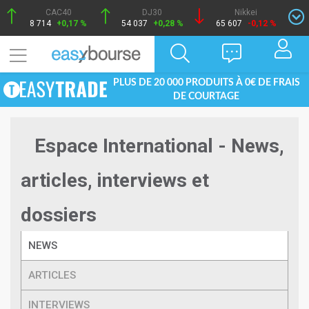
CAC40
DJ30
Nikkei
8 714
+0,17 %
54 037
+0,28 %
65 607
-0,12 %
PLUS DE 20 000 PRODUITS À 0€ DE FRAIS
DE COURTAGE
Espace International - News,
articles, interviews et
dossiers
NEWS
ARTICLES
INTERVIEWS