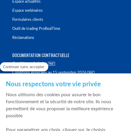
Espace actualités
Espace webinaires
Formulaires clients
Outil de trading ProRealTime
Réclamations
DOCUMENTATION CONTRACTUELLE
Conditions générales
Continuer sans accepter
Conditions générales au 15 septembre 2026
Brochure tarifaire
Nous respectons votre vie privée
Rapport sur la qualité d'exécution
Nous utilisons des cookies pour assurer le bon
Politique de meilleure sélection
fonctionnement et la sécurité de notre site. Ils nous
permettent de vous proposer la meilleure expérience
Politique de durabilité
possible
Fonds de garantie des dépôts et de résolution
Pour paramétrer vos choix, cliquez sur Je choisis.