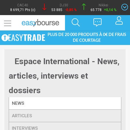
CAC40
DJ30
Nikkei
8 699,71 Pts (c)
53 885
-0,85 %
65 778
+0,14 %
PLUS DE 20 000 PRODUITS À 0€ DE FRAIS
DE COURTAGE
Espace International - News,
articles, interviews et
dossiers
NEWS
ARTICLES
INTERVIEWS