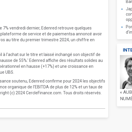
Ban
Jap
com
opp
Por
de 7% vendredi dernier, Edenred retrouve quelques
d'i
La plateforme de service et de paiementsa annoncé avoir
ros au titre du premier trimestre 2024, un chiffre en
INT
 à l'achat sur le titre et laissé inchangé son objectif de
hausse de 55%.' Edenred affiche des résultats solides au
opérationnel en hausse (+17%) et une croissance en
que UBS.
ssance soutenu, Edenred confirme pour 2024 les objectifs
ance organique de l'EBITDA de plus de 12% et un taux de
« AU
ight (c) 2024 CercleFinance.com. Tous droits réservés.
NUMÉR