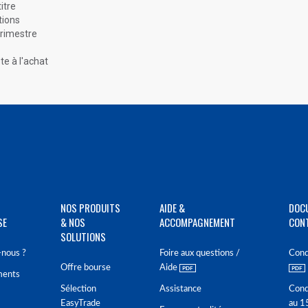
itre
tions
trimestre
te à l'achat
NOS PRODUITS
AIDE &
DOC
SE
& NOS
ACCOMPAGNEMENT
CON
SOLUTIONS
nous ?
Foire aux questions /
Cond
Offre bourse
Aide
ments
Sélection
Assistance
Cond
EasyTrade
au 1