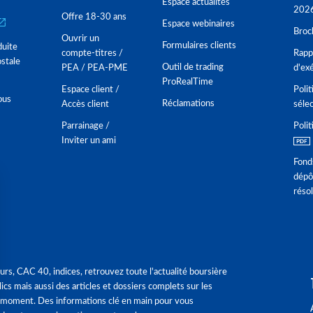
Espace actualités
202
Offre 18-30 ans
Espace webinaires
Broc
Ouvrir un
Formulaires clients
duite
compte-titres /
Rappo
stale
Outil de trading
PEA / PEA-PME
d'ex
ProRealTime
Espace client /
Polit
ous
Réclamations
Accès client
séle
Parrainage /
Polit
Inviter un ami
Fond
dépô
réso
urs, CAC 40, indices, retrouvez toute l'actualité boursière
ics mais aussi des articles et dossiers complets sur les
 moment. Des informations clé en main pour vous