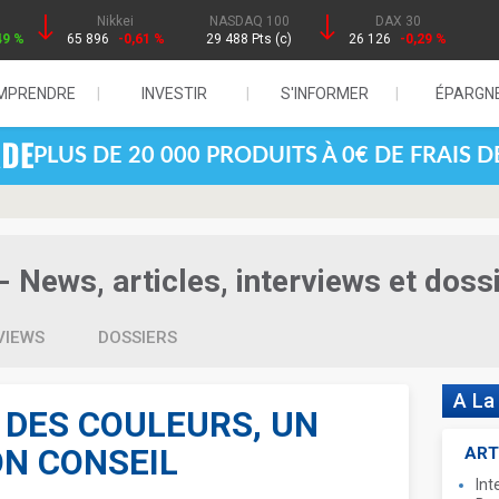
Nikkei
NASDAQ 100
DAX 30
49 %
65 896
-0,61 %
29 488 Pts (c)
26 126
-0,29 %
MPRENDRE
INVESTIR
S'INFORMER
ÉPARGN
PLUS DE 20 000 PRODUITS À 0€ DE FRAIS 
- News, articles, interviews et doss
VIEWS
DOSSIERS
A La
 DES COULEURS, UN
ON CONSEIL
ART
Int