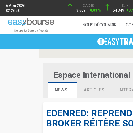
6 Aoû 2026
CAC40
DJ30
02:26:50
8 669
+0,03 %
54 349
+0,
NOUS DÉCOUVRIR
CO
Espace International 
NEWS
ARTICLES
INTER
EDENRED: REPREND
BROKER RÉITÈRE S