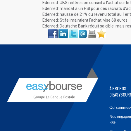
Edenred: UBS réitère son conseil à l'achat sur le t
Edenred: mandat à un PSI pour des rachats d'ac
Edenred: hausse de 21% du revenu total au 1er 
Edenred: Stifel maintient l'achat, vise 68 euros
Edenred: Deutsche Bank réduit sa cible, mais res
Face
LinkIn
Twitter
Envoyer
Imprimer
Favoris
book
À PROPOS
D'EASYBOUR
Qui sommes-
Nos engage
RSE