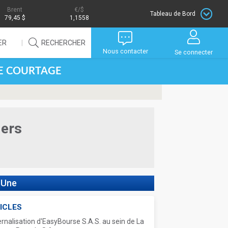
Brent
/$
Tableau de Bord
79,45 $
1,1558
ER
RECHERCHER
Nous contacter
Se connecter
DE COURTAGE
iers
 Une
ICLES
ernalisation d'EasyBourse S.A.S. au sein de La