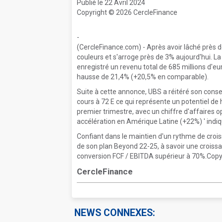
Publié le 22 Avril 2024
Copyright © 2026 CercleFinance
-
(CercleFinance.com) - Après avoir lâché près 
couleurs et s'arroge près de 3% aujourd'hui. 
enregistré un revenu total de 685 millions d'eu
hausse de 21,4% (+20,5% en comparable).
Suite à cette annonce, UBS a réitéré son conseil
cours à 72 E ce qui représente un potentiel de 
premier trimestre, avec un chiffre d'affaires 
accélération en Amérique Latine (+22%) ' indi
Confiant dans le maintien d'un rythme de croi
de son plan Beyond 22-25, à savoir une croiss
conversion FCF / EBITDA supérieur à 70%.Copyr
CercleFinance
NEWS CONNEXES: