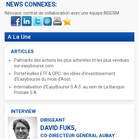
NEWS CONNEXES:
Néovacs: contrat de collaboration avec une équipe INSERM
Face
LinkIn
Twitter
Envoyer
Imprimer
Favoris
book
A La Une
ARTICLES
Palmarès des actions les plus achetées et les plus vendues
sur easybourse.com
Portefeuilles ETF & OPC : les idées d'investissement
d'Easybourse du mois d'Août
Internalisation d'EasyBourse S.A.S. au sein de La Banque
Postale S.A.
INTERVIEW
DIRIGEANT
DAVID FUKS,
CO-DIRECTEUR GÉNÉRAL AUBAY