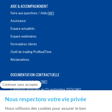
AIDE & ACCOMPAGNEMENT
Foire aux questions / Aide
Assistance
Espace actualités
Espace webinaires
Formulaires clients
Outil de trading ProRealTime
Réclamations
DOCUMENTATION CONTRACTUELLE
Conditions générales
Continuer sans accepter
Conditions générales au 15 septembre 2026
Brochure tarifaire
Nous respectons votre vie privée
Rapport sur la qualité d'exécution
Nous utilisons des cookies pour assurer le bon