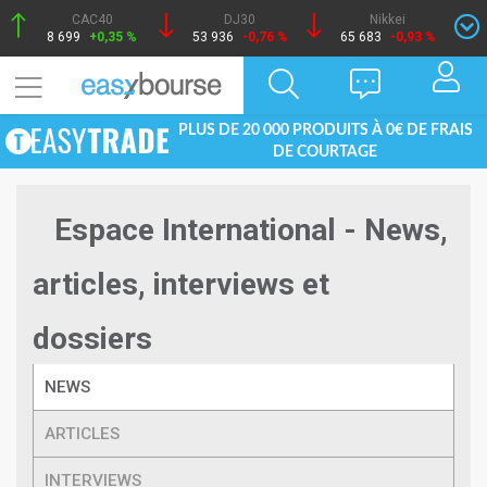
CAC40
DJ30
Nikkei
8 699
+0,35 %
53 936
-0,76 %
65 683
-0,93 %
PLUS DE 20 000 PRODUITS À 0€ DE FRAIS
DE COURTAGE
Espace International - News,
articles, interviews et
dossiers
NEWS
ARTICLES
INTERVIEWS