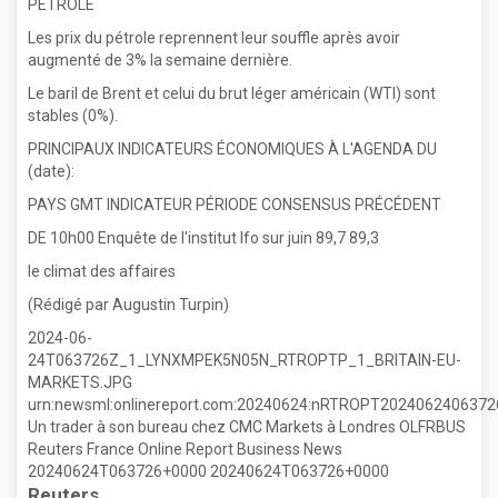
PÉTROLE
Les prix du pétrole reprennent leur souffle après avoir
augmenté de 3% la semaine dernière.
Le baril de Brent et celui du brut léger américain (WTI) sont
stables (0%).
PRINCIPAUX INDICATEURS ÉCONOMIQUES À L'AGENDA DU
(date):
PAYS GMT INDICATEUR PÉRIODE CONSENSUS PRÉCÉDENT
DE 10h00 Enquête de l'institut Ifo sur juin 89,7 89,3
le climat des affaires
(Rédigé par Augustin Turpin)
2024-06-
24T063726Z_1_LYNXMPEK5N05N_RTROPTP_1_BRITAIN-EU-
MARKETS.JPG
urn:newsml:onlinereport.com:20240624:nRTROPT20240624063
Un trader à son bureau chez CMC Markets à Londres OLFRBUS
Reuters France Online Report Business News
20240624T063726+0000 20240624T063726+0000
Reuters