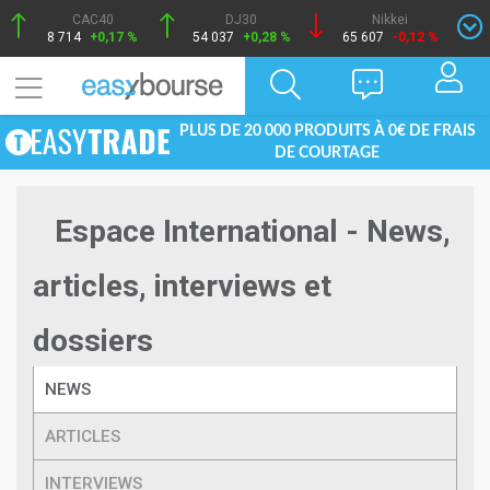
CAC40
DJ30
Nikkei
8 714
+0,17 %
54 037
+0,28 %
65 607
-0,12 %
PLUS DE 20 000 PRODUITS À 0€ DE FRAIS
DE COURTAGE
Espace International - News,
articles, interviews et
dossiers
NEWS
ARTICLES
INTERVIEWS