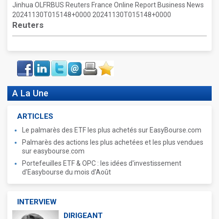
Jinhua OLFRBUS Reuters France Online Report Business News
20241130T015148+0000 20241130T015148+0000
Reuters
Face
LinkIn
Twitter
Envoyer
Imprimer
Favoris
book
A La Une
ARTICLES
Le palmarès des ETF les plus achetés sur EasyBourse.com
Palmarès des actions les plus achetées et les plus vendues
sur easybourse.com
Portefeuilles ETF & OPC : les idées d'investissement
d'Easybourse du mois d'Août
INTERVIEW
DIRIGEANT