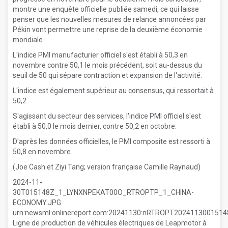
montre une enquête officielle publiée samedi, ce qui laisse
penser que les nouvelles mesures de relance annoncées par
Pékin vont permettre une reprise de la deuxième économie
mondiale.
L'indice PMI manufacturier officiel s'est établi à 50,3 en
novembre contre 50,1 le mois précédent, soit au-dessus du
seuil de 50 qui sépare contraction et expansion de l'activité.
L'indice est également supérieur au consensus, qui ressortait à
50,2.
S'agissant du secteur des services, l'indice PMI officiel s'est
établi à 50,0 le mois dernier, contre 50,2 en octobre.
D'après les données officielles, le PMI composite est ressorti à
50,8 en novembre.
(Joe Cash et Ziyi Tang; version française Camille Raynaud)
2024-11-
30T015148Z_1_LYNXNPEKAT00O_RTROPTP_1_CHINA-
ECONOMY.JPG
urn:newsml:onlinereport.com:20241130:nRTROPT20241130015
Ligne de production de véhicules électriques de Leapmotor à