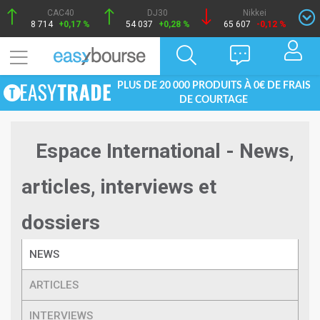
CAC40
DJ30
Nikkei
8 714
+0,17 %
54 037
+0,28 %
65 607
-0,12 %
PLUS DE 20 000 PRODUITS À 0€ DE FRAIS
DE COURTAGE
Espace International - News,
articles, interviews et
dossiers
NEWS
ARTICLES
INTERVIEWS