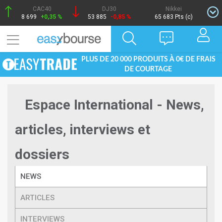
CAC40
DJ30
Nikkei
8 699
+0,35 %
53 885
-0,85 %
65 683 Pts (c)
PLUS DE 20 000 PRODUITS À 0€ DE FRAIS
DE COURTAGE
Espace International - News,
articles, interviews et
dossiers
NEWS
ARTICLES
INTERVIEWS