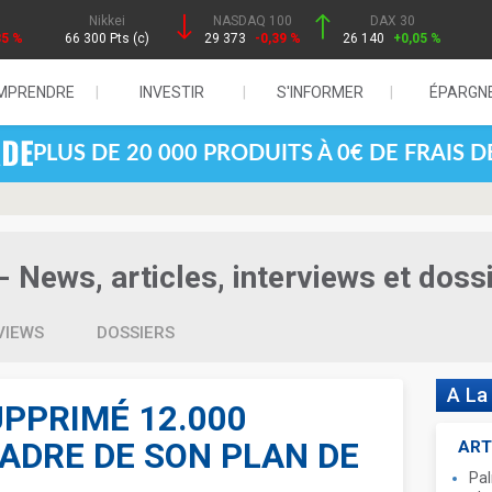
Nikkei
NASDAQ 100
DAX 30
85 %
66 300 Pts (c)
29 373
-0,39 %
26 140
+0,05 %
MPRENDRE
INVESTIR
S'INFORMER
ÉPARGN
PLUS DE 20 000 PRODUITS À 0€ DE FRAIS 
- News, articles, interviews et doss
VIEWS
DOSSIERS
A La
UPPRIMÉ 12.000
ADRE DE SON PLAN DE
ART
Pal