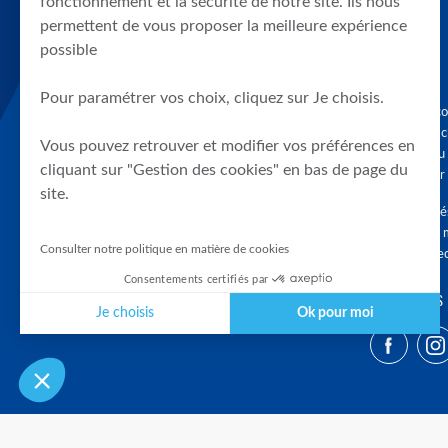
fonctionnement et la sécurité de notre site. Ils nous
permettent de vous proposer la meilleure expérience
possible
Pour paramétrer vos choix, cliquez sur Je choisis.
Graphique, co
en quelques cl
Vous pouvez retrouver et modifier vos préférences en
tendances du
cliquant sur "Gestion des cookies" en bas de page du
accompagner 
site.
Tous droits r
différés d'au 
Consulter notre politique en matière de cookies
clients connec
Consentements certifiés par
SUIVEZ-NOUS
Je choisis
Ok pour moi
Plateforme de Gestion du Consentement : Personnalisez vos Optio
Axeptio consent
Notre plateforme vous permet d'adapter et de gérer vos paramètres 