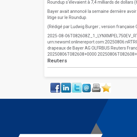
Roundup s'élevaient à 7,4 milliards de dollars (6
Bayer avait annoncé la semaine dernière avoir 
litige sur le Roundup.
(Rédigé par Ludwig Burger ; version française 
2025-08-06T082608Z_1_LYNXMPEL750EV_R
urn:newsml:onlinereport.com:20250806:nRT
drapeaux de Bayer AG OLFRBUS Reuters Franc
20250806T082608+0000 20250806T082608
Reuters
Face
LinkIn
Twitter
Envoyer
Imprimer
Favoris
book