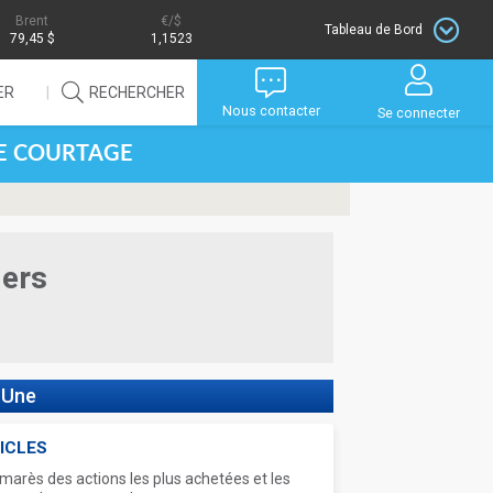
Brent
/$
Tableau de Bord
79,45 $
1,1523
ER
RECHERCHER
Nous contacter
Se connecter
DE COURTAGE
iers
 Une
ICLES
marès des actions les plus achetées et les