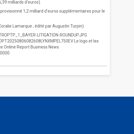
,39 milliards d'euros).
provisionné 1,2 milliard d'euros supplémentaires pour le
Coralie Lamarque ; édité par Augustin Turpin)
TROPTP_1_BAYER-LITIGATION-ROUNDUP.JPG
ROPT20250806082608LYNXMPEL750EV Le logo et les
e Online Report Business News
+0000