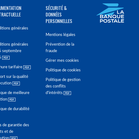
UMENTATION
SÉCURITÉ &
TRACTUELLE
DONNÉES
PERSONNELLES
itions générales
Mentions légales
itions générales
Prévention de la
5 septembre
fraude
6
Gérer mes cookies
hure tarifaire
Politique de cookies
rt sur la qualité
Politique de gestion
écution
des conflits
ique de meilleure
d'intérêts
ction
ique de durabilité
s de garantie des
ts et de
lution