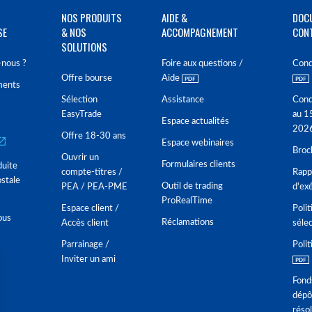
NOS PRODUITS
AIDE &
DOC
SE
& NOS
ACCOMPAGNEMENT
CON
SOLUTIONS
nous ?
Foire aux questions /
Cond
Offre bourse
Aide
ments
Sélection
Assistance
Cond
EasyTrade
au 1
Espace actualités
202
Offre 18-30 ans
Espace webinaires
Broc
Ouvrir un
Formulaires clients
duite
compte-titres /
Rappo
stale
Outil de trading
PEA / PEA-PME
d'ex
ProRealTime
Espace client /
Polit
ous
Réclamations
Accès client
séle
Parrainage /
Polit
Inviter un ami
Fond
dépô
réso