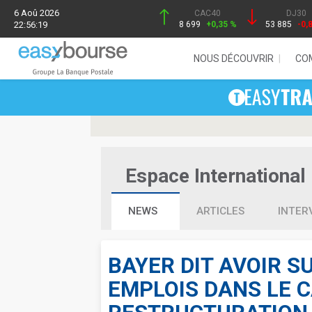
6 Aoû 2026
CAC40
DJ30
22:56:19
8 699
+0,35 %
53 885
-0,
NOUS DÉCOUVRIR
CO
Espace International 
NEWS
ARTICLES
INTER
BAYER DIT AVOIR S
EMPLOIS DANS LE C