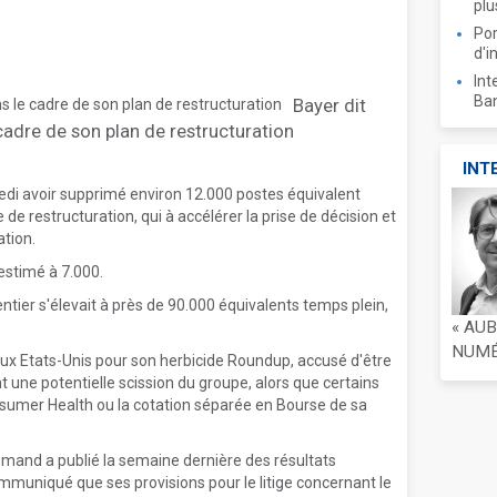
plu
Por
d'i
Int
Ban
Bayer dit
cadre de son plan de restructuration
INT
di avoir supprimé environ 12.000 postes équivalent
e restructuration, qui à accélérer la prise de décision et
ation.
estimé à 7.000.
ntier s'élevait à près de 90.000 équivalents temps plein,
« AU
NUMÉR
s aux Etats-Unis pour son herbicide Roundup, accusé d'être
t une potentielle scission du groupe, alors que certains
nsumer Health ou la cotation séparée en Bourse de sa
mand a publié la semaine dernière des résultats
mmuniqué que ses provisions pour le litige concernant le