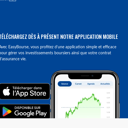
TÉLÉCHARGEZ DÈS À PRÉSENT NOTRE APPLICATION MOBILE
Avec EasyBourse, vous profitez d’une application simple et efficace
pour gérer vos investissements boursiers ainsi que votre contrat
d’assurance vie.
ions. Personnalisez vos préférences pour contrôler la manière dont vos