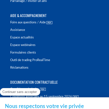
Parrainage / Inviter un ami
AIDE & ACCOMPAGNEMENT
Foire aux questions / Aide
Assistance
Espace actualités
Espace webinaires
Formulaires clients
Outil de trading ProRealTime
Réclamations
DOCUMENTATION CONTRACTUELLE
Conditions générales
Continuer sans accepter
Conditions générales au 15 septembre 2026
Brochure tarifaire
Nous respectons votre vie privée