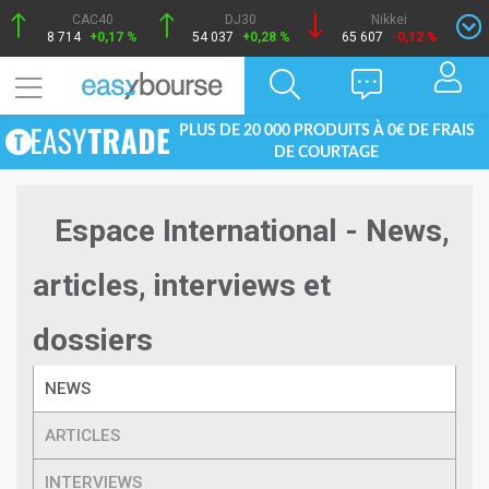
CAC40
DJ30
Nikkei
8 714
+0,17 %
54 037
+0,28 %
65 607
-0,12 %
PLUS DE 20 000 PRODUITS À 0€ DE FRAIS
DE COURTAGE
Espace International - News,
articles, interviews et
dossiers
NEWS
ARTICLES
INTERVIEWS