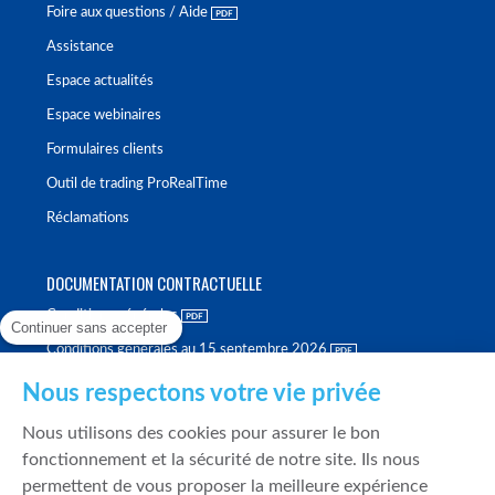
Foire aux questions / Aide
Assistance
Espace actualités
Espace webinaires
Formulaires clients
Outil de trading ProRealTime
Réclamations
DOCUMENTATION CONTRACTUELLE
Conditions générales
Continuer sans accepter
Conditions générales au 15 septembre 2026
Brochure tarifaire
Nous respectons votre vie privée
Rapport sur la qualité d'exécution
Nous utilisons des cookies pour assurer le bon
Politique de meilleure sélection
fonctionnement et la sécurité de notre site. Ils nous
permettent de vous proposer la meilleure expérience
Politique de durabilité