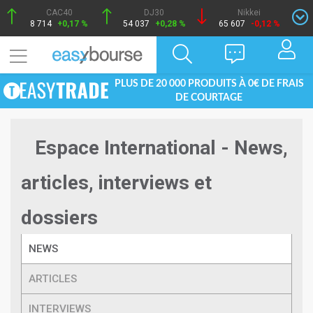
CAC40
DJ30
Nikkei
8 714
+0,17 %
54 037
+0,28 %
65 607
-0,12 %
PLUS DE 20 000 PRODUITS À 0€ DE FRAIS
DE COURTAGE
Espace International - News,
articles, interviews et
dossiers
NEWS
ARTICLES
INTERVIEWS