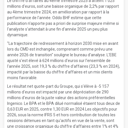
Le chiffre d'affaires au 4ème trimestre 2025 a atteint 1 025
millions d'euros, soit une baisse organique de 2,2% par rapport
au 4ème trimestre 2024, en amélioration par rapport à la
performance de l'année. Oddo BHF estime que cette
publication n'apporte pas a priori de surprise majeure même si
l'analyste s'attendait à une fin d'année 2025 un peu plus
dynamique.
"La trajectoire de redressement à horizon 2030 mise en avant
lors du CMD est inchangée, comprenant comme prévu une
année 2026 de transition" souligne le bureau d'analyse. L'EBE
ajusté s'est élevé à 624 millions d'euros sur l'ensemble de
l'année 2025, soit 19,3 % du chiffre d'affaires (23,3 % en 2024),
impacté par la baisse du chiffre d'affaires et un mix clients
moins favorable.
Le résultat net quote-part du Groupe, qui s'élève à -5 157
millions d'euros est impacté par une dépréciation de 290
millions d'euros de la juste valeur des actions préférentielles
Ingenico. Le BPA et le BPA dilué normalisé étaient tous deux de
0,63 EUR en 2025, contre 1,30 EUR en 2024.Les objectifs pour
2026, sous la norme IFRS 5 et hors contribution de toutes les
cessions détenues en tant qu'actifs en vue de la vente, sont
une croissance organique du chiffre d'affaires entre 1% et 4%