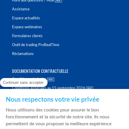
Foire aux questions / Aide
Assistance
Espace actualités
Espace webinaires
Formulaires clients
Outil de trading ProRealTime
Réclamations
DOCUMENTATION CONTRACTUELLE
Conditions générales
Continuer sans accepter
Conditions générales au 15 septembre 2026
Brochure tarifaire
Nous respectons votre vie privée
Rapport sur la qualité d'exécution
Nous utilisons des cookies pour assurer le bon
Politique de meilleure sélection
fonctionnement et la sécurité de notre site. Ils nous
permettent de vous proposer la meilleure expérience
Politique de durabilité