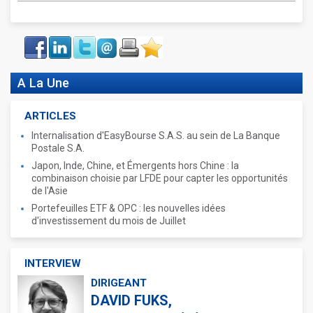
Face
LinkIn
Twitter
Envoyer
Imprimer
Favoris
book
A La Une
ARTICLES
Internalisation d'EasyBourse S.A.S. au sein de La Banque
Postale S.A.
Japon, Inde, Chine, et Émergents hors Chine : la
combinaison choisie par LFDE pour capter les opportunités
de l'Asie
Portefeuilles ETF & OPC : les nouvelles idées
d'investissement du mois de Juillet
INTERVIEW
DIRIGEANT
DAVID FUKS,