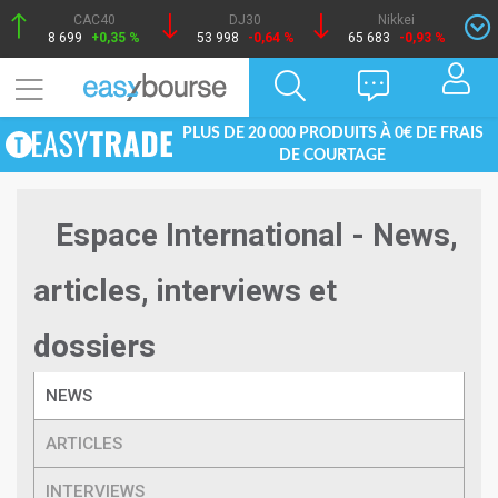
CAC40
DJ30
Nikkei
8 699
+0,35 %
53 998
-0,64 %
65 683
-0,93 %
PLUS DE 20 000 PRODUITS À 0€ DE FRAIS
DE COURTAGE
Espace International - News,
articles, interviews et
dossiers
NEWS
ARTICLES
INTERVIEWS