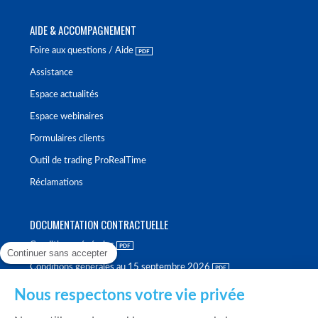
AIDE & ACCOMPAGNEMENT
Foire aux questions / Aide
Assistance
Espace actualités
Espace webinaires
Formulaires clients
Outil de trading ProRealTime
Réclamations
DOCUMENTATION CONTRACTUELLE
Conditions générales
Continuer sans accepter
Conditions générales au 15 septembre 2026
Brochure tarifaire
Nous respectons votre vie privée
Rapport sur la qualité d'exécution