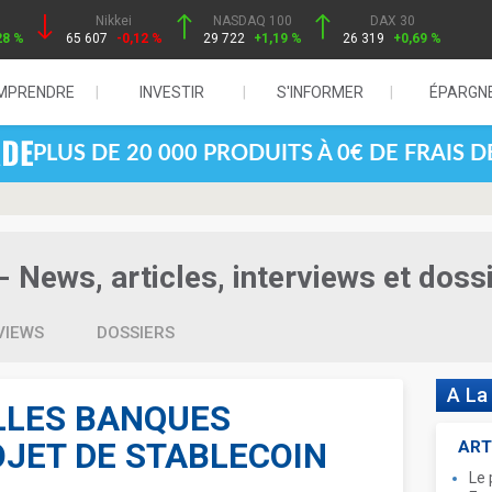
Nikkei
NASDAQ 100
DAX 30
28 %
65 607
-0,12 %
29 722
+1,19 %
26 319
+0,69 %
MPRENDRE
INVESTIR
S'INFORMER
ÉPARGN
PLUS DE 20 000 PRODUITS À 0€ DE FRAIS 
- News, articles, interviews et doss
VIEWS
DOSSIERS
A La
LLES BANQUES
OJET DE STABLECOIN
ART
Le 