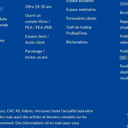
Espace actualités
202
Offre 18-30 ans
Espace webinaires
Broc
Ouvrir un
Formulaires clients
duite
compte-titres /
Rappo
stale
Outil de trading
PEA / PEA-PME
d'ex
ProRealTime
Espace client /
Polit
ous
Réclamations
Accès client
séle
Parrainage /
Polit
Inviter un ami
Fond
dépô
réso
urs, CAC 40, indices, retrouvez toute l'actualité boursière
ics mais aussi des articles et dossiers complets sur les
 moment. Des informations clé en main pour vous