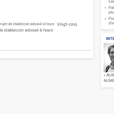
Ea
Pal
plu
Por
d'i
Vingt-cinq
de stablecoin adossé à l'euro
INT
« AU
NUMÉR