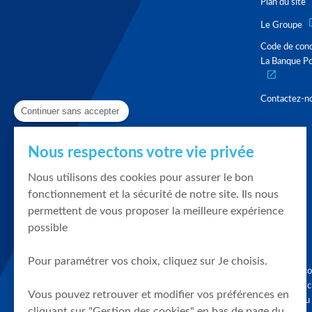
Plan du site
Le Groupe
Code de con
La Banque Po
Contactez-n
Continuer sans accepter
Nous respectons votre vie privée
Nous utilisons des cookies pour assurer le bon
fonctionnement et la sécurité de notre site. Ils nous
permettent de vous proposer la meilleure expérience
possible
Pour paramétrer vos choix, cliquez sur Je choisis.
Graphique, co
en quelques cl
Vous pouvez retrouver et modifier vos préférences en
tendances du
cliquant sur "Gestion des cookies" en bas de page du