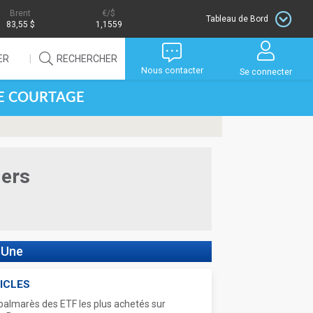
Brent
/$
Tableau de Bord
83,55 $
1,1559
ER
RECHERCHER
Nous contacter
Se connecter
DE COURTAGE
iers
 Une
ICLES
palmarès des ETF les plus achetés sur