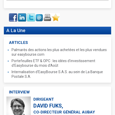
Face
LinkIn
Twitter
Envoyer
Imprimer
Favoris
book
A La Une
ARTICLES
Palmarès des actions les plus achetées et les plus vendues
sur easybourse.com
Portefeuilles ETF & OPC : les idées d'investissement
d'Easybourse du mois d'Août
Internalisation d'EasyBourse S.A.S. au sein de La Banque
Postale S.A.
INTERVIEW
DIRIGEANT
DAVID FUKS,
CO-DIRECTEUR GÉNÉRAL AUBAY