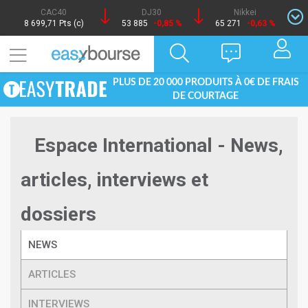
CAC40
DJ30
Nikkei
8 699,71 Pts (c)
53 885
-0,85 %
65 271
-0,63 %
PLUS DE 20 000 PRODUITS À 0€ DE FRAIS
DE COURTAGE
Espace International - News,
articles, interviews et
dossiers
NEWS
ARTICLES
INTERVIEWS