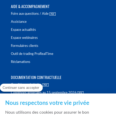
AIDE & ACCOMPAGNEMENT
Foire aux questions / Aide
Assistance
Espace actualités
Espace webinaires
Formulaires clients
Outil de trading ProRealTime
Réclamations
DOCUMENTATION CONTRACTUELLE
Conditions générales
Continuer sans accepter
Conditions générales au 15 septembre 2026
Brochure tarifaire
Nous respectons votre vie privée
Rapport sur la qualité d'exécution
Nous utilisons des cookies pour assurer le bon