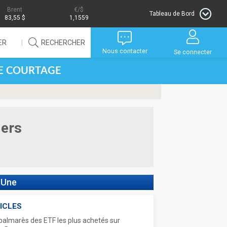
Brent
/$
Tableau de Bord
83,55 $
1,1559
ER
RECHERCHER
Nous contacter
Se connecter
DE COURTAGE
iers
 Une
ICLES
palmarès des ETF les plus achetés sur