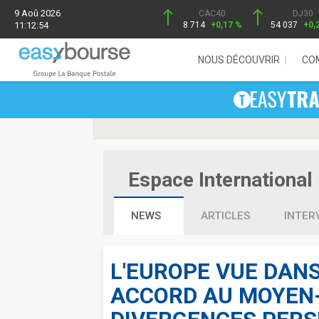
9 Aoû 2026
CAC40
DJ30
11:12:54
8 714
+0,17 %
54 037
+0,
NOUS DÉCOUVRIR
CO
Espace International 
NEWS
ARTICLES
INTER
L'EUROPE VUE DANS
ACCORD AU MOYEN-