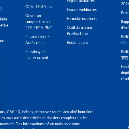
Espace actualités
202
Offre 18-30 ans
Espace webinaires
Broc
Ouvrir un
Formulaires clients
duite
compte-titres /
Rappo
stale
Outil de trading
PEA / PEA-PME
d'ex
ProRealTime
Espace client /
Polit
ous
Réclamations
Accès client
séle
Parrainage /
Polit
Inviter un ami
Fond
dépô
réso
urs, CAC 40, indices, retrouvez toute l'actualité boursière
ics mais aussi des articles et dossiers complets sur les
 moment. Des informations clé en main pour vous