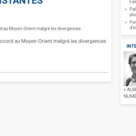
ISTANTES
Ea
Pal
plu
Por
d'i
n accord au Moyen-Orient malgré les divergences
INT
« AU
NUMÉR