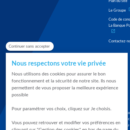
Plan du site
Le Groupe
Code de con
La Banque Po
Contactez-n
Continuer sans accepter
Nous respectons votre vie privée
Nous utilisons des cookies pour assurer le bon
fonctionnement et la sécurité de notre site. Ils nous
permettent de vous proposer la meilleure expérience
possible
Pour paramétrer vos choix, cliquez sur Je choisis.
Graphique, co
en quelques cl
Vous pouvez retrouver et modifier vos préférences en
tendances du
cliquant sur "Gestion des cookies" en bas de page du