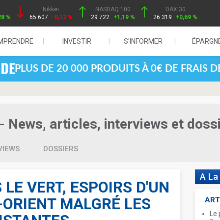
Nikkei
NASDAQ 100
DAX 30
28 %
65 607
-0,12 %
29 722
+1,19 %
26 319
+0,69 %
MPRENDRE
INVESTIR
S'INFORMER
ÉPARGN
PLUS DE 20 000 PRODUITS À 0€ DE FRAIS 
- News, articles, interviews et doss
VIEWS
DOSSIERS
A La
 LE VERT, ESPOIRS D'UN
ORIENT MALGRÉ LES
ART
Le 