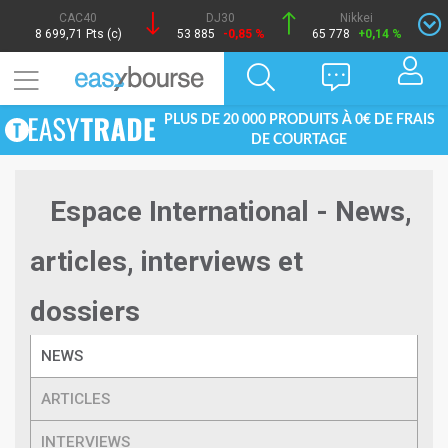
CAC40
DJ30
Nikkei
8 699,71 Pts (c)
53 885
-0,85 %
65 778
+0,14 %
PLUS DE 20 000 PRODUITS À 0€ DE FRAIS
DE COURTAGE
Espace International - News,
articles, interviews et
dossiers
NEWS
ARTICLES
INTERVIEWS