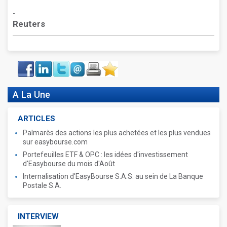
-
Reuters
Face
LinkIn
Twitter
Envoyer
Imprimer
Favoris
book
A La Une
ARTICLES
Palmarès des actions les plus achetées et les plus vendues
sur easybourse.com
Portefeuilles ETF & OPC : les idées d'investissement
d'Easybourse du mois d'Août
Internalisation d'EasyBourse S.A.S. au sein de La Banque
Postale S.A.
INTERVIEW