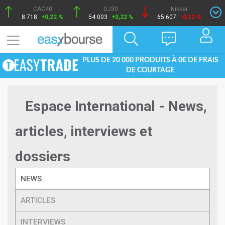
CAC40
DJ30
Nikkei
8 718
+0,22 %
54 003
+0,22 %
65 607
-0,12 %
PLUS DE 20 000 PRODUITS À 0€ DE FRAIS
DE COURTAGE
Espace International - News,
articles, interviews et
dossiers
NEWS
ARTICLES
INTERVIEWS