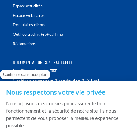
Espace actualités
Espace webinaires
Formulaires clients
Outil de trading ProRealTime
Réclamations
DOCUMENTATION CONTRACTUELLE
Conditions générales
Continuer sans accepter
Conditions générales au 15 septembre 2026
Brochure tarifaire
Nous respectons votre vie privée
Rapport sur la qualité d'exécution
Nous utilisons des cookies pour assurer le bon
Politique de meilleure sélection
fonctionnement et la sécurité de notre site. Ils nous
permettent de vous proposer la meilleure expérience
Politique de durabilité
possible
Fonds de garantie des dépôts et de résolution