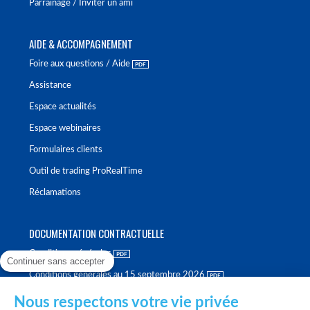
Parrainage / Inviter un ami
AIDE & ACCOMPAGNEMENT
Foire aux questions / Aide
Assistance
Espace actualités
Espace webinaires
Formulaires clients
Outil de trading ProRealTime
Réclamations
DOCUMENTATION CONTRACTUELLE
Conditions générales
Continuer sans accepter
Conditions générales au 15 septembre 2026
Brochure tarifaire
Nous respectons votre vie privée