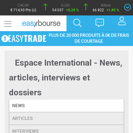
CAC40
DJ30
Nikkei
8 714,93 Pts (c)
54 037
+0,28 %
66 822
+1,85 %
PLUS DE 20 000 PRODUITS À 0€ DE FRAIS
DE COURTAGE
Espace International - News,
articles, interviews et
dossiers
NEWS
ARTICLES
INTERVIEWS