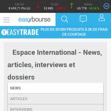
CAC40
DJ30
Nikkei
8 699,71 Pts (c)
53 885
-0,85 %
65 778
+0,14 %
PLUS DE 20 000 PRODUITS À 0€ DE FRAIS
DE COURTAGE
Espace International - News,
articles, interviews et
dossiers
NEWS
ARTICLES
INTERVIEWS