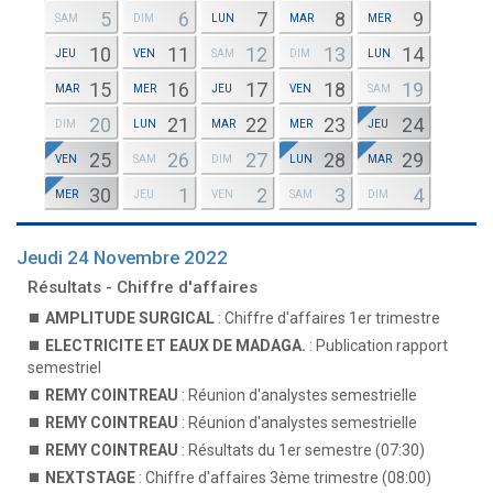
5
6
7
8
9
SAM
DIM
LUN
MAR
MER
10
11
12
13
14
JEU
VEN
SAM
DIM
LUN
15
16
17
18
19
MAR
MER
JEU
VEN
SAM
20
21
22
23
24
DIM
LUN
MAR
MER
JEU
25
26
27
28
29
VEN
SAM
DIM
LUN
MAR
30
1
2
3
4
MER
JEU
VEN
SAM
DIM
Jeudi 24 Novembre 2022
Résultats - Chiffre d'affaires
AMPLITUDE SURGICAL
: Chiffre d'affaires 1er trimestre
ELECTRICITE ET EAUX DE MADAGA.
: Publication rapport
semestriel
REMY COINTREAU
: Réunion d'analystes semestrielle
REMY COINTREAU
: Réunion d'analystes semestrielle
REMY COINTREAU
: Résultats du 1er semestre (07:30)
NEXTSTAGE
: Chiffre d'affaires 3ème trimestre (08:00)