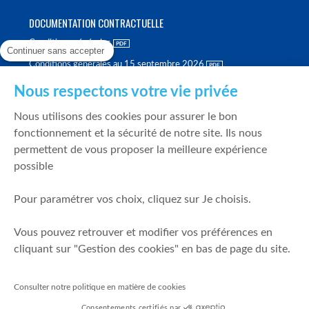
DOCUMENTATION CONTRACTUELLE
Conditions générales
Continuer sans accepter
Conditions générales au 15 septembre 2026
Brochure tarifaire
Nous respectons votre vie privée
Rapport sur la qualité d'exécution
Nous utilisons des cookies pour assurer le bon
Politique de meilleure sélection
fonctionnement et la sécurité de notre site. Ils nous
permettent de vous proposer la meilleure expérience
Politique de durabilité
possible
Fonds de garantie des dépôts et de résolution
Pour paramétrer vos choix, cliquez sur Je choisis.
SÉCURITÉ & DONNÉES PERSONNELLES
Vous pouvez retrouver et modifier vos préférences en
Mentions légales
cliquant sur "Gestion des cookies" en bas de page du site.
Prévention de la fraude
Gérer mes cookies
Consulter notre politique en matière de cookies
Politique de cookies
Consentements certifiés par