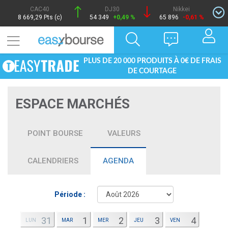
CAC40
DJ30
Nikkei
8 669,29 Pts (c)
54 349
+0,49 %
65 896
-0,61 %
PLUS DE 20 000 PRODUITS À 0€ DE FRAIS
DE COURTAGE
ESPACE MARCHÉS
POINT BOURSE
VALEURS
CALENDRIERS
AGENDA
Période :
31
1
2
3
4
LUN
MAR
MER
JEU
VEN