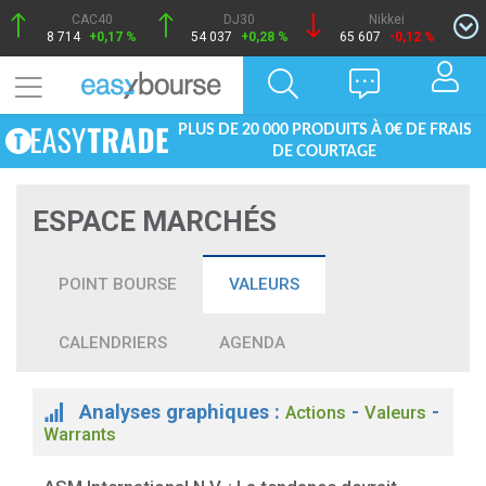
CAC40
DJ30
Nikkei
8 714
+0,17 %
54 037
+0,28 %
65 607
-0,12 %
PLUS DE 20 000 PRODUITS À 0€ DE FRAIS
DE COURTAGE
ESPACE MARCHÉS
POINT BOURSE
VALEURS
CALENDRIERS
AGENDA
Analyses graphiques :
-
-
Actions
Valeurs
Warrants