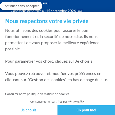
Conditions générales
Continuer sans accepter
Conditions générales au 15 septembre 2026
Brochure tarifaire
Nous respectons votre vie privée
Rapport sur la qualité d'exécution
Nous utilisons des cookies pour assurer le bon
Politique de meilleure sélection
fonctionnement et la sécurité de notre site. Ils nous
permettent de vous proposer la meilleure expérience
Politique de durabilité
possible
Fonds de garantie des dépôts et de résolution
Pour paramétrer vos choix, cliquez sur Je choisis.
SÉCURITÉ & DONNÉES PERSONNELLES
Vous pouvez retrouver et modifier vos préférences en
Mentions légales
cliquant sur "Gestion des cookies" en bas de page du site.
Prévention de la fraude
Gérer mes cookies
Consulter notre politique en matière de cookies
Politique de cookies
Consentements certifiés par
Politique de gestion des conflits d'intérêts
Je choisis
Ok pour moi