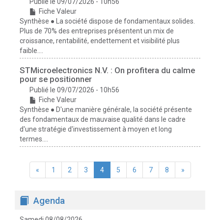
Publié le 09/07/2026 - 10h56
Fiche Valeur
Synthèse ● La société dispose de fondamentaux solides.
Plus de 70% des entreprises présentent un mix de
croissance, rentabilité, endettement et visibilité plus
faible....
STMicroelectronics N.V. : On profitera du calme
pour se positionner
Publié le 09/07/2026 - 10h56
Fiche Valeur
Synthèse ● D'une manière générale, la société présente
des fondamentaux de mauvaise qualité dans le cadre
d'une stratégie d'investissement à moyen et long
termes....
«
1
2
3
4
5
6
7
8
»
Agenda
Samedi 08/08/2026