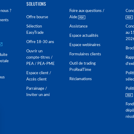
SOLUTIONS
nous ?
Foire aux questions /
Cond
Offre bourse
Aide
ments
Sélection
Assistance
Cond
EasyTrade
au 1
Espace actualités
202
Offre 18-30 ans
Espace webinaires
Broc
Ouvrir un
Formulaires clients
duite
compte-titres /
Rappo
stale
Outil de trading
PEA / PEA-PME
d'ex
ProRealTime
Espace client /
Polit
ous
Réclamations
Accès client
séle
Parrainage /
Polit
Inviter un ami
Fond
dépô
réso