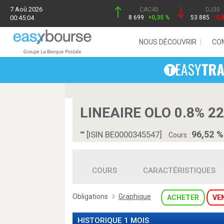
7 Aoû 2026
CAC40
DJ30
00:45:04
8 699
+0,35 %
53 885
-0,
NOUS DÉCOUVRIR
CO
LINEAIRE OLO 0.8% 22
96,52 %
"" [ISIN BE0000345547]
Cours :
COURS
CARACTÉRISTIQUES
Obligations
Graphique
ACHETER
VE
HISTORIQUE 1 MOIS