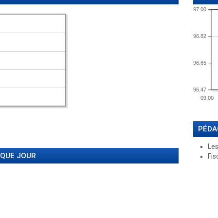
97.00
96.82
96.65
96.47
09:00
PÉDA
Les
AQUE JOUR
Fis