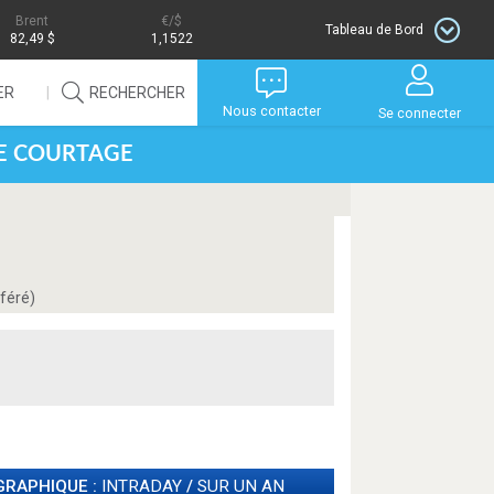
Brent
/$
Tableau de Bord
82,49 $
1,1522
ER
RECHERCHER
Nous contacter
Se connecter
DE COURTAGE
féré)
GRAPHIQUE :
INTRADAY
/
SUR UN AN