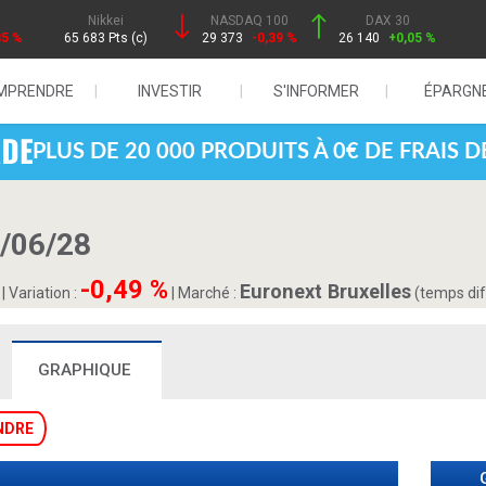
Nikkei
NASDAQ 100
DAX 30
85 %
65 683 Pts (c)
29 373
-0,39 %
26 140
+0,05 %
MPRENDRE
INVESTIR
S'INFORMER
ÉPARGN
PLUS DE 20 000 PRODUITS À 0€ DE FRAIS 
/06/28
-0,49 %
Euronext Bruxelles
|
Variation :
|
Marché :
(temps dif
GRAPHIQUE
NDRE