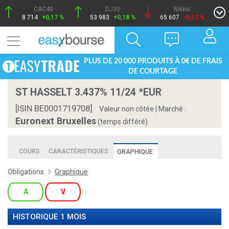
CAC40
DJ30
Nikkei
8 714
+0,17 %
53 983
+0,18 %
65 607
-0,12 %
PLUS DE 20 000 PRODUITS À 0€ DE FRAIS
DE COURTAGE
ST HASSELT 3.437% 11/24 *EUR
[ISIN BE0001719708]
Valeur non côtée
|
Marché :
Euronext Bruxelles
(temps différé)
COURS
CARACTÉRISTIQUES
GRAPHIQUE
Obligations
Graphique
A
V
HISTORIQUE 1 MOIS