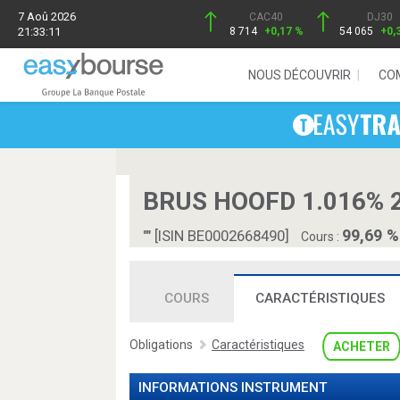
7 Aoû 2026
CAC40
DJ30
21:33:11
8 714
+0,17 %
54 065
+0,
NOUS DÉCOUVRIR
CO
BRUS HOOFD 1.016% 2
99,69 %
"" [ISIN BE0002668490]
Cours :
COURS
CARACTÉRISTIQUES
Obligations
Caractéristiques
ACHETER
INFORMATIONS INSTRUMENT