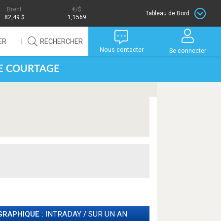
Brent
/$
Tableau de Bord
82,49 $
1,1569
ER
RECHERCHER
Nous contacter
Se connecter
DE COURTAGE
GRAPHIQUE :
INTRADAY
/
SUR UN AN