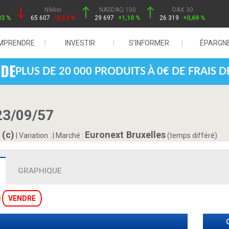
Nikkei
NASDAQ 100
DAX 30
33 %
65 607
-0,12 %
29 697
+1,10 %
26 319
+0,69 %
MPRENDRE
INVESTIR
S'INFORMER
ÉPARGN
PLUS DE 20 000 PRODUITS À 0€ DE FRAIS 
3/09/57
 (c)
Euronext Bruxelles
|
Variation :
|
Marché :
(temps différé)
GRAPHIQUE
VENDRE