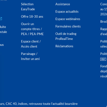
Sélection
Assistance
Cond
EasyTrade
au 1
Espace actualités
202
Offre 18-30 ans
Espace webinaires
Broc
Ouvrir un
Formulaires clients
duite
compte-titres /
Rappo
stale
Outil de trading
PEA / PEA-PME
d'ex
ProRealTime
Espace client /
Polit
ous
Réclamations
Accès client
séle
Parrainage /
Polit
Inviter un ami
Fond
dépô
réso
urs, CAC 40, indices, retrouvez toute l'actualité boursière