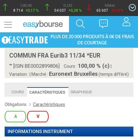
CAC40
DJ30
Nikkei
8 714
+0,17 %
54 037
+0,28 %
65 607
-0,12 %
PLUS DE 20 000 PRODUITS À 0€ DE FRAIS
DE COURTAGE
COMMUN FRA Eurib3 11/34 *EUR
100,00 % (c)
"" [ISIN BE0002899806]
Cours :
|
Euronext Bruxelles
Variation :
|
Marché :
(temps différé)
COURS
GRAPHIQUE
CARACTÉRISTIQUES
Obligations
Caractéristiques
A
V
INFORMATIONS INSTRUMENT